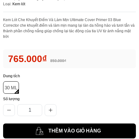
Loại:
Kem lót
Kem Lót Che Khuyết Điểm Và Làm Mịn Ultimate Cover Primer 03 Blue
Corrector che khuyết điểm và làm mịn mang lại làn da hồng hào và tươi tắn và
thành phần chống nắng giúp chống lại tác động của tia UV từ ánh nắng mặt
trời
765.000₫
850.000₫
Dung tích
30 ML
Số lượng
THÊM VÀO GIỎ HÀNG