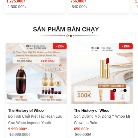
1.275.000₫
756.000₫
1
Ultimate Cover Denier Pact
Mọng
F
1.500.000₫
840.000₫
1
SẢN PHẨM BÁN CHẠY
- 23%
- 19%
The History of Whoo
The History of Whoo
Bộ Tinh Chất Kiệt Tác Hoàn Lưu
Son Dưỡng Môi Đông Y Whoo Mi
Cao Whoo Imperial Youth
Glow Lip Balm
9.990.000₫
650.000₫
Recovery Serum Special Set
12.900.000₫
800.000₫