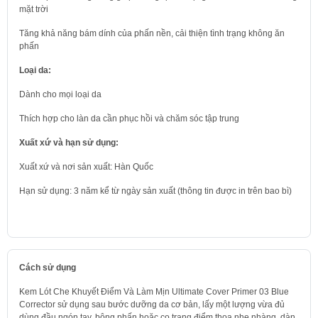
mặt trời
Tăng khả năng bám dính của phấn nền, cải thiện tình trạng không ăn
phấn
Loại da:
Dành cho mọi loại da
Thích hợp cho làn da cần phục hồi và chăm sóc tập trung
Xuất xứ và hạn sử dụng:
Xuất xứ và nơi sản xuất: Hàn Quốc
Hạn sử dụng: 3 năm kể từ ngày sản xuất (thông tin được in trên bao bì)
Cách sử dụng
Kem Lót Che Khuyết Điểm Và Làm Mịn Ultimate Cover Primer 03 Blue
Corrector sử dụng sau bước dưỡng da cơ bản, lấy một lượng vừa đủ
dùng đầu ngón tay, bông phấn hoặc cọ trang điểm thoa nhẹ nhàng, dàn