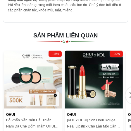
trải đều lên toàn gương mặt theo chiều cấu tạo da. Chú ý dàn trải đều ở
các phần chân tóc, khóe mũi, mắt, miệng.
SẢN PHẨM LIÊN QUAN
- 15%
- 10%
OHUI
OHUI
O
Bộ Phấn Nền Nén Cải Thiện
[KOL x OHUI] Son Ohui Rouge
[
Nám Da Che Đốm Thâm OHUI
Real Lipstick Cho Làn Môi Căng
T