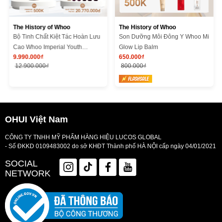
The History of Whoo
The History of Whoo
Bộ Tinh Chất Kiệt Tác Hoàn Lưu
Son Dưỡng Môi Đông Y Whoo Mi
Cao Whoo Imperial Youth
Glow Lip Balm
9.990.000₫
650.000₫
Recovery Serum Special Set
12.900.000₫
800.000₫
OHUI Việt Nam
CÔNG TY TNHH MỸ PHẨM HÀNG HIỆU LUCOS GLOBAL
- Số ĐKKD 0109483002 do sở KHĐT Thành phố HÀ NỘI cấp ngày 04/01/2021
SOCIAL
NETWORK