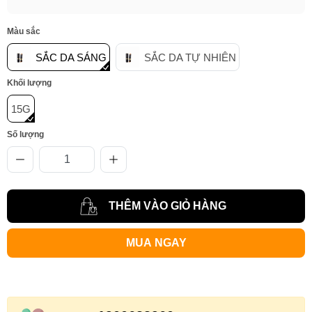
Màu sắc
SẮC DA SÁNG
SẮC DA TỰ NHIÊN
Khối lượng
15G
Số lượng
THÊM VÀO GIỎ HÀNG
MUA NGAY