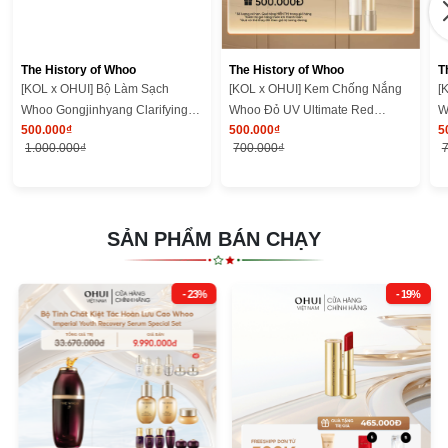
The History of Whoo
The History of Whoo
T
[KOL x OHUI] Bộ Làm Sạch
[KOL x OHUI] Kem Chống Nắng
[
Whoo Gongjinhyang Clarifying
Whoo Đỏ UV Ultimate Red
W
500.000₫
500.000₫
5
Cleansing Duo Kit
Vitamin Sunscreen SE 25ml
V
1.000.000₫
700.000₫
SẢN PHẨM BÁN CHẠY
- 23%
- 19%