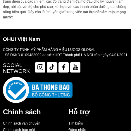
trang điểm của các chị em. các đồ trang điểm đã mở đầu cho kỷ nguyên làm
đẹp, nổi bật với độ che phủ cao, kết hợp với các thành phần dưỡng da, chống
nắng hiệu quả. Đây còn là "chuyên gia" trong việc
tạo lớp nền ẩm mịn, mọng
mướt
.
OHUI Việt Nam
CÔNG TY TNHH MỸ PHẨM HÀNG HIỆU LUCOS GLOBAL
- Số ĐKKD 0109483002 do sở KHĐT Thành phố HÀ NỘI cấp ngày 04/01/2021
SOCIAL
NETWORK
Chính sách
Hỗ trợ
Chính sách vận chuyển
Tìm kiếm
Chính sách bảo mật
Đăng nhập