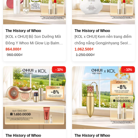
The History of Whoo
The History of Whoo
[KOL x OHUI] Bộ Son Dưỡng Môi
[KOL x OHUI] Kem nền trang điểm
Đông Y Whoo Mi Glow Lip Balm
chống nắng Gongjinhyang Seol
864.000₫
1.062.500₫
Set Bloom Red
Radiant White Sun BB
960.000₫
1.250.000₫
SPF45/PA+++
- 32%
- 10%
The History of Whoo
The History of Whoo