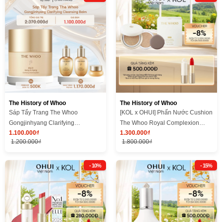
The History of Whoo
The History of Whoo
Sáp Tẩy Trang The Whoo
[KOL x OHUI] Phấn Nước Cushion
Gongjinhyang Clarifying
The Whoo Royal Complexion
1.100.000₫
1.300.000₫
Cleansing Balm
Glow
1.200.000₫
1.800.000₫
- 10%
- 15%