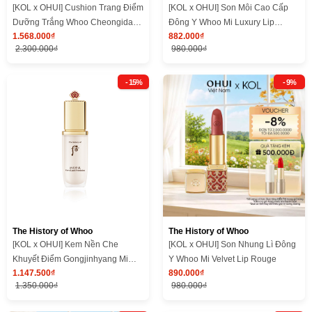
[KOL x OHUI] Cushion Trang Điểm
[KOL x OHUI] Son Môi Cao Cấp
Dưỡng Trắng Whoo Cheongidan
Đông Y Whoo Mi Luxury Lip
1.568.000₫
882.000₫
Essence SPF50+/PA+++
Rouge
2.300.000₫
980.000₫
- 15%
- 9%
The History of Whoo
The History of Whoo
[KOL x OHUI] Kem Nền Che
[KOL x OHUI] Son Nhung Lì Đông
Khuyết Điểm Gongjinhyang Mi
Y Whoo Mi Velvet Lip Rouge
1.147.500₫
890.000₫
Velvet Liquid Foundation
1.350.000₫
980.000₫