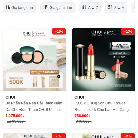
Giá tăng dần
Giá giảm dần
A → Z
Z → A
Mớ
- 15%
- 10%
OHUI
OHUI
Bộ Phấn Nền Nén Cải Thiện Nám
[KOL x OHUI] Son Ohui Rouge
Da Che Đốm Thâm OHUI Ultimate
Real Lipstick Cho Làn Môi Căng
1.275.000₫
756.000₫
Cover Denier Pact
Mọng
1.500.000₫
840.000₫
- 8%
- 28%