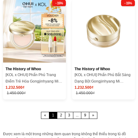
- 15%
- 15%
The History of Whoo
The History of Whoo
[KOL x OHUI] Phấn Phủ Trang
[KOL x OHUI] Phấn Phủ Bắt Sáng
Điểm Trẻ Hóa Gongjinhyang Mi
Dạng Bột Gongjinhyang Mi
1.232.500₫
1.232.500₫
Two Way Pact
Jewelry Powder
1.450.000₫
1.450.000₫
«
1
2
3
...
9
»
Được xem là một trong những item quan trọng không thể thiếu trong tủ đồ