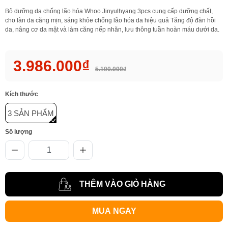
Bộ dưỡng da chống lão hóa Whoo Jinyulhyang 3pcs cung cấp dưỡng chất,
cho làn da căng mịn, sáng khỏe chống lão hóa da hiệu quả Tăng độ đàn hồi
da, nâng cơ da mặt và làm căng nếp nhăn, lưu thông tuần hoàn máu dưới da.
3.986.000₫
5.100.000₫
Kích thước
3 SẢN PHẨM
Số lượng
THÊM VÀO GIỎ HÀNG
MUA NGAY