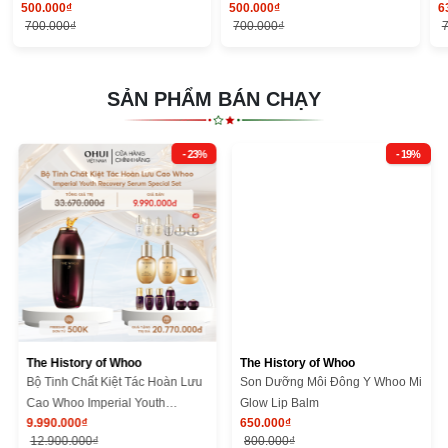
500.000₫
500.000₫
6
Vitamin Sunscreen SE 25ml
Vitamin Sunscreen SE 25ml
S
700.000₫
700.000₫
SẢN PHẨM BÁN CHẠY
- 23%
- 19%
The History of Whoo
The History of Whoo
Bộ Tinh Chất Kiệt Tác Hoàn Lưu
Son Dưỡng Môi Đông Y Whoo Mi
Cao Whoo Imperial Youth
Glow Lip Balm
9.990.000₫
650.000₫
Recovery Serum Special Set
12.900.000₫
800.000₫