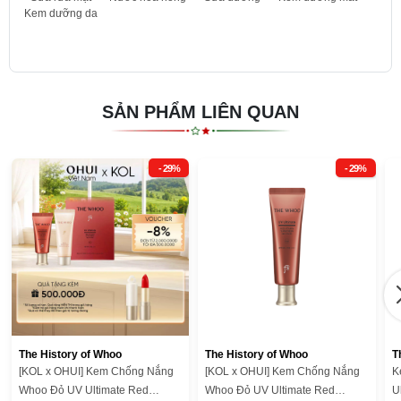
Kem dưỡng da
SẢN PHẨM LIÊN QUAN
- 29%
- 29%
The History of Whoo
The History of Whoo
T
[KOL x OHUI] Kem Chống Nắng
[KOL x OHUI] Kem Chống Nắng
K
Whoo Đỏ UV Ultimate Red
Whoo Đỏ UV Ultimate Red
U