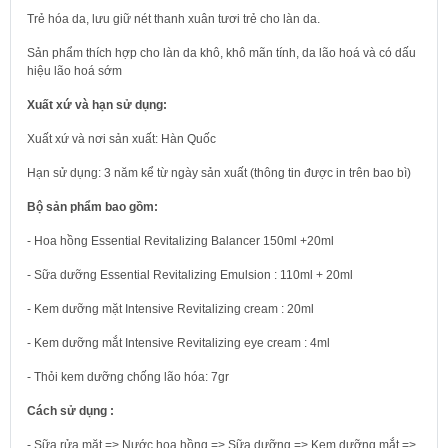
Trẻ hóa da, lưu giữ nét thanh xuân tươi trẻ cho làn da.
Sản phẩm thích hợp cho làn da khô, khô mãn tính, da lão hoá và có dấu
hiệu lão hoá sớm
Xuất xứ và hạn sử dụng:
Xuất xứ và nơi sản xuất: Hàn Quốc
Hạn sử dụng: 3 năm kể từ ngày sản xuất (thông tin được in trên bao bì)
Bộ sản phẩm bao gồm:
- Hoa hồng Essential Revitalizing Balancer 150ml +20ml
- Sữa dưỡng Essential Revitalizing Emulsion : 110ml + 20ml
- Kem dưỡng mặt Intensive Revitalizing cream : 20ml
- Kem dưỡng mắt Intensive Revitalizing eye cream : 4ml
- Thỏi kem dưỡng chống lão hóa: 7gr
Cách sử dụng :
- Sữa rửa mặt => Nước hoa hồng => Sữa dưỡng => Kem dưỡng mắt =>