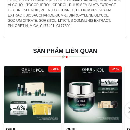
Sử dụng như bước khóa ẩm ở cuối chu trình dưỡng da.
ALCOHOL, TOCOPHEROL, CEDROL, RHUS SEMIALATA EXTRACT,
GLYCINE SOJA OIL, PHENOXYETHANOL, ECLIPTA PROSTRATA
Sử dụng 2 lần mỗi ngày vào buổi sáng và tối để tăng cường hiệu quả.
EXTRACT, BIOSACCHARIDE GUM-1, DIPROPYLENE GLYCOL,
SODIUM CITRATE, SORBITOL, MYRTUS COMMUNIS EXTRACT,
PHLORETIN, MICA, CI 77491, CI 77891.
SẢN PHẨM LIÊN QUAN
- 20%
- 20%
OHUI
OHUI
O