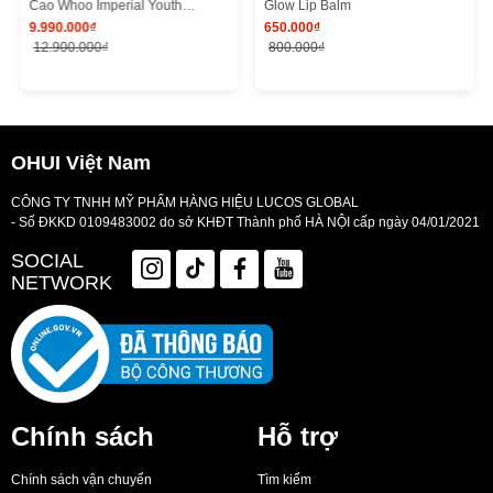
Cao Whoo Imperial Youth
Glow Lip Balm
9.990.000₫
650.000₫
Recovery Serum Special Set
12.900.000₫
800.000₫
OHUI Việt Nam
CÔNG TY TNHH MỸ PHẨM HÀNG HIỆU LUCOS GLOBAL
- Số ĐKKD 0109483002 do sở KHĐT Thành phố HÀ NỘI cấp ngày 04/01/2021
SOCIAL
NETWORK
Chính sách
Hỗ trợ
Chính sách vận chuyển
Tìm kiếm