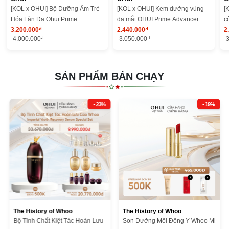
[KOL x OHUI] Bộ Dưỡng Ẩm Trẻ
[KOL x OHUI] Kem dưỡng vùng
[
Hóa Làn Da Ohui Prime
da mắt OHUI Prime Advancer
c
3.200.000₫
2.440.000₫
2
Advancer 4pcs Special Set
Eye Cream
4.000.000₫
3.050.000₫
3
SẢN PHẨM BÁN CHẠY
- 23%
- 19%
The History of Whoo
The History of Whoo
Bộ Tinh Chất Kiệt Tác Hoàn Lưu
Son Dưỡng Môi Đông Y Whoo Mi