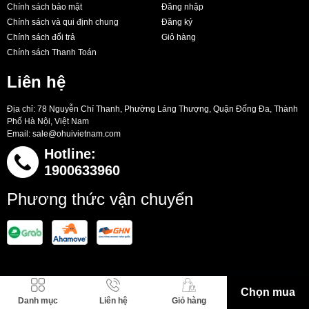
Chính sách bảo mật
Đăng nhập
Chính sách và qui định chung
Đăng ký
Chính sách đổi trả
Giỏ hàng
Chính sách Thanh Toán
Liên hệ
Địa chỉ: 78 Nguyễn Chí Thanh, Phường Láng Thượng, Quận Đống Đa, Thành
Phố Hà Nội, Việt Nam
Email:
sale@ohuivietnam.com
Hotline:
1900633960
Phương thức vận chuyển
Bản quyền thuộc về O HUI Việt Nam .
Chọn mua
Cung cấp bởi Sapo.
Danh mục
Liên hệ
Giỏ hàng