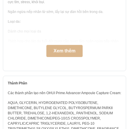
cực tím, stress, khói bụi.
Ngăn ngừa nếp nhăn từ sớm, lấy lại sự đàn hồi bên trong da.
Loại da:
Dành cho mọi loại da
Thích hợp cho làn da tuổi đôi mươi cần quan tâm ngăn ngừa nếp nhăn
sớm
Xem thêm
Xuất xứ và hạn sử dụng:
Xuất xứ và nơi sản xuất: Hàn Quốc
Hạn sử dụng: 3 năm kể từ ngày sản xuất (thông tin được in trên bao bì)
Thành Phần
Cách sử dụng Kem dưỡng ngăn ngừa nếp nhăn OHUI Prime
Advancer Ampoule Capture Cream:
Các thành phần tạo nên OHUI Prime Advancer Ampoule Capture Cream:
Lấy lượng sản phẩm vừa đủ, chấm thành 5 điểm trên gương mặt rồi
AQUA, GLYCERIN, HYDROGENATED POLYISOBUTENE,
thoa đều và vỗ nhẹ.
DIMETHICONE, BUTYLENE GLYCOL, BUTYROSPERMUM PARKII
BUTTER, TREHALOSE, 1,2-HEXANEDIOL, PANTHENOL, SODIUM
Kết hợp động tác massage khi thoa kem để dưỡng chất đi sâu và nhanh
CHLORIDE, DIMETHICONE/PEG-10/15 CROSSPOLYMER,
hơn.
CAPRYLIC/CAPRIC TRIGLYCERIDE, LAURYL PEG-10
TRIS(TRIMETHYLSILOXY)SILYLETHYL DIMETHICONE, FRAGRANCE,