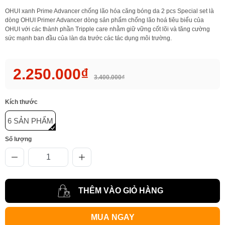
OHUI xanh Prime Advancer chống lão hóa căng bóng da 2 pcs Special set là
dòng OHUI Primer Advancer dòng sản phẩm chống lão hoá tiêu biểu của
OHUI với các thành phần Tripple care nhằm giữ vững cốt lõi và tăng cường
sức mạnh ban đầu của làn da trước các tác dụng môi trường.
2.250.000₫
3.400.000₫
Kích thước
6 SẢN PHẨM
Số lượng
THÊM VÀO GIỎ HÀNG
MUA NGAY