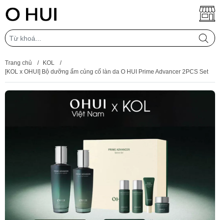
Trang chủ
/
KOL
/
[KOL x OHUI] Bộ dưỡng ẩm củng cố làn da O HUI Prime Advancer 2PCS Set