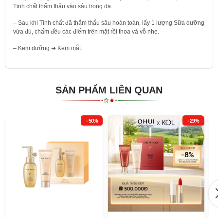
Tinh chất thẩm thấu vào sâu trong da.
Loại da:
– Sau khi Tinh chất đã thẩm thấu sâu hoàn toàn, lấy 1 lượng Sữa dưỡng
Dành cho mọi loại da
vừa đủ, chấm đều các điểm trên mặt rồi thoa và vỗ nhẹ.
Thích hợp cho làn da cần phục hồi và chăm sóc tập trung
– Kem dưỡng ➔ Kem mắt.
Xuất xứ và hạn sử dụng:
Xuất xứ và nơi sản xuất: Hàn Quốc
SẢN PHẨM LIÊN QUAN
Hạn sử dụng: 3 năm kể từ ngày sản xuất (thông tin được in trên bao bì)
- 50%
- 29%