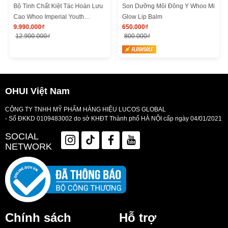
Bộ Tinh Chất Kiệt Tác Hoàn Lưu
Son Dưỡng Môi Đông Y Whoo Mi
Cao Whoo Imperial Youth
Glow Lip Balm
9.990.000₫
650.000₫
Recovery Serum Special Set
12.900.000₫
800.000₫
OHUI Việt Nam
CÔNG TY TNHH MỸ PHẨM HÀNG HIỆU LUCOS GLOBAL
- Số ĐKKD 0109483002 do sở KHĐT Thành phố HÀ NỘI cấp ngày 04/01/2021
SOCIAL
NETWORK
Chính sách
Hỗ trợ