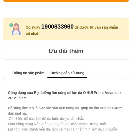
1900633960
Gọi ngay
để được tư vấn sản phẩm
tốt nhất!
Ưu đãi thêm
Thông tin sản phẩm
Hướng dẫn sử dụng
Công dụng của Bộ dưỡng ẩm củng cố làn da O HUI Prime Advancer
2PCS Set:
Bổ sung ẩm: len lỏi vào tận sâu bên trong da, giúp da ẩm mịn như được
đắp mặt nạ.
Cải thiện độ đàn hồi để da luôn được săn chắc
Làm trắng sáng Nâng tông da, giúp da khỏe mạnh, trong suốt
Lại còn Hiệu chỉnh nếp da, làm bề mặt da nhẵn mịn, êm ái, cứ muốn