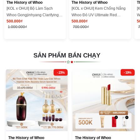
The History of Whoo
The History of Whoo
T
[KOL x OHUI] Bộ Làm Sạch
[KOL x OHUI] Kem Chống Nắng
[
Whoo Gongjinhyang Clarifying
Whoo Đỏ UV Ultimate Red
W
500.000₫
500.000₫
5
Cleansing Duo Kit
Vitamin Sunscreen SE 25ml
V
1.000.000₫
700.000₫
SẢN PHẨM BÁN CHẠY
- 23%
- 19%
The History of Whoo
The History of Whoo