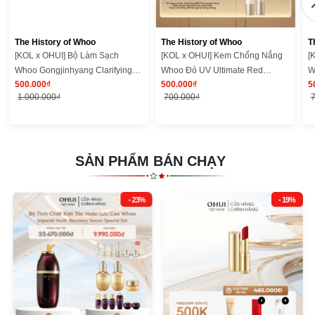
The History of Whoo
The History of Whoo
T
[KOL x OHUI] Bộ Làm Sạch
[KOL x OHUI] Kem Chống Nắng
[
Whoo Gongjinhyang Clarifying
Whoo Đỏ UV Ultimate Red
W
500.000₫
500.000₫
5
Cleansing Duo Kit
Vitamin Sunscreen SE 25ml
V
1.000.000₫
700.000₫
SẢN PHẨM BÁN CHẠY
- 23%
- 19%