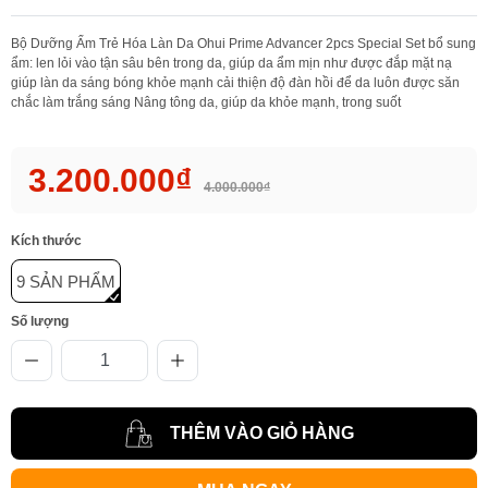
Bộ Dưỡng Ẩm Trẻ Hóa Làn Da Ohui Prime Advancer 2pcs Special Set bổ sung
ẩm: len lỏi vào tận sâu bên trong da, giúp da ẩm mịn như được đắp mặt nạ
giúp làn da sáng bóng khỏe mạnh cải thiện độ đàn hồi để da luôn được săn
chắc làm trắng sáng Nâng tông da, giúp da khỏe mạnh, trong suốt
3.200.000₫
4.000.000₫
Kích thước
9 SẢN PHẨM
Số lượng
THÊM VÀO GIỎ HÀNG