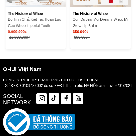
The History of Whoo
The History of Whoo
Bộ Tinh Chất Kiệt Tác Hoàn Lưu
Son Dưỡng Môi Đông Y Whoo Mi
Cao Whoo Imperial Youth
Glow Lip Balm
9.990.000₫
650.000₫
Recovery Serum Special Set
12.900.000₫
800.000₫
OHUI Việt Nam
CÔNG TY TNHH MỸ PHẨM HÀNG HIỆU LUCOS GLOBAL
- Số ĐKKD 0109483002 do sở KHĐT Thành phố HÀ NỘI cấp ngày 04/01/2021
SOCIAL
NETWORK