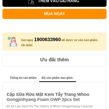
THÊM VÀO GIỎ HÀNG
MUA NGAY
1900633960
Gọi ngay
để được tư vấn sản phẩm
tốt nhất!
Ưu đãi thêm
Thông tin sản phẩm
Bộ sản phẩm bao gồm:
Cặp Sữa Rửa Mặt Kem Tẩy Trang Whoo
Gongjinhyang Foam GWP 2pcs Set
Bộ Kit Làm Sạch Da The History of Whoo Gongjinhyang Cleanser