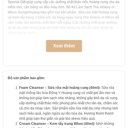
Special Gift giúp cung cấp các dưỡng chất thảo mộc hoàng cung cho da
mềm mịn, cân bằng và đều màu hơn. Bộ Kit Làm Sạch The History of
Whoo Gongjinhyang bao gồm hai sản phẩm: Sữa rửa mặt Hoàng cung
và Kem tẩy trang. Chăm sóc da hàng ngày cùng The History of Whoo để
cảm nhận làn da khác biệt hơn mỗi ngày. Các dưỡng chất giúp dưỡng
da từ sâu bên trong giúp cải thiện tình trạng da cho da sạch khỏe và
hồng hào tự nhiên.
Xem thêm
Bộ sản phẩm bao gồm:
Foam Cleanser – Sữa rữa mặt hoàng cung (40ml)
:
Sữa rửa
mặt chống lão hóa Đông Y Hoàng cung có chất gel ẩm mịn và
không bọt giúp làm sạch nhẹ nhàng, không gây khô da và cung
cấp dưỡng chất thảo mộc phong phú nhất cho làn da, chăm sóc
cả cho da nhạy cảm. Sản phẩm sữa rửa mặt dịu nhẹ nhưng làm
sạch hiệu quả, ngăn ngừa sự lão hóa da. Hương thơm thanh
nhã giúp bạn thư giãn và giải tỏa stress hiệu quả.
Cream Cleanser – Kem tẩy trang Whoo (40ml)
:
Nhờ những