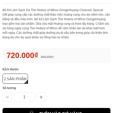
Bộ Kit Làm Sạch Da The History of Whoo Gongjinhyang Cleanser Special
Gift giúp cung cấp các dưỡng chất thảo mộc hoàng cung cho da mềm mịn, cân
bằng và đều màu hơn. Bộ Kit Làm Sạch The History of Whoo Gongjinhyang
bao gồm hai sản phẩm: Sữa rửa mặt Hoàng cung và Kem tẩy trang. Chăm sóc
da hàng ngày cùng The History of Whoo để cảm nhận làn da khác biệt hơn
mỗi ngày. Các dưỡng chất giúp dưỡng da từ sâu bên trong giúp cải thiện tình
trạng da cho da sạch khỏe và hồng hào tự nhiên.
720.000₫
800.000₫
Kích thước
2 SẢN PHẨM
Số lượng