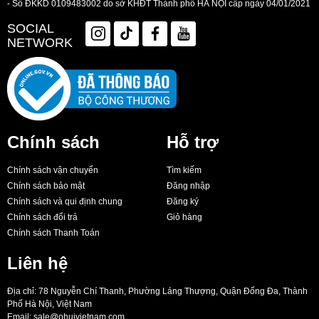
- Số ĐKKD 0109483002 do sở KHĐT Thành phố HÀ NỘI cấp ngày 04/01/2021
SOCIAL
NETWORK
Chính sách
Hỗ trợ
Chính sách vận chuyển
Tìm kiếm
Chính sách bảo mật
Đăng nhập
Chính sách và qui định chung
Đăng ký
Chính sách đổi trả
Giỏ hàng
Chính sách Thanh Toán
Liên hệ
Địa chỉ: 78 Nguyễn Chí Thanh, Phường Láng Thượng, Quận Đống Đa, Thành
Phố Hà Nội, Việt Nam
Email:
sale@ohuivietnam.com