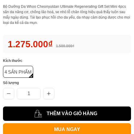
Bộ Dưỡng Da Whoo Cheonyuldan Ultimate Regenerating Gift Set Mini 4pcs
săn da nâng cơ, chống lão hoá, se nhỏ lỗ chân lông hiệu quả thấy luôn sau
mấy ngày dùng. Tái tạo phục hồi cho da yếu, da nhạy cảm dùng được cho mọi
loại da kể cả da mụn.
1.275.000₫
1.500.000₫
Kích thước
4 SẢN PHẨM
Số lượng
THÊM VÀO GIỎ HÀNG
MUA NGAY