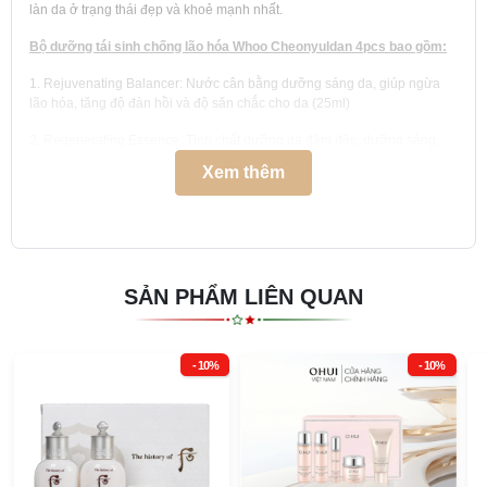
làn da ở trạng thái đẹp và khoẻ mạnh nhất.
Bộ dưỡng tái sinh chống lão hóa Whoo Cheonyuldan 4pcs bao gồm:
1. Rejuvenating Balancer: Nước cân bằng dưỡng sáng da, giúp ngừa
lão hóa, tăng độ đàn hồi và độ săn chắc cho da (25ml)
2. Regenerating Essence: Tinh chất dưỡng da đậm đặc, dưỡng sáng,
giúp ngăn ngừa lão hóa, tăng độ đàn hồi và độ săn chắc cho da (8ml)
Xem thêm
3. Rejuvenating Emulsion: Sữa dưỡng sáng da và cô đặc, giúp ngăn
ngừa lão hóa, tăng độ đàn hồi và độ săn chắc cho da (25ml)
4. Regenerating Cream: Kem dưỡng da cao cấp, dưỡng sáng, giúp
ngăn ngừa lão hóa, tăng độ đàn hồi và độ săn chắc cho da (10ml)
SẢN PHẨM LIÊN QUAN
Whoo Ultimate Regenerating
là sản phẩm tái sinh da giúp kiểm soát lục
khí trên làn da, làm dịu nhẹ dòng chảy của sự lão hóa trên da, nuôi
dưỡng làn da mịn màng, tươi sáng từ bên ngoài, khỏe mạnh săn chắc từ
- 10%
- 10%
bên trong, có khả năng chăm sóc toàn diện nhiều vấn đề trên da, từ vấn
đề thu nhỏ lỗ chân lông giúp da se khít láng mịn, đến việc điều tiết lượng
dầu và lượng nước trên da đưa da về trạng thái cân bằng ổn định lý
tưởng nhất.
Xuất xứ:
Hàn Quốc