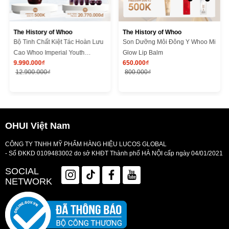
The History of Whoo
The History of Whoo
Bộ Tinh Chất Kiệt Tác Hoàn Lưu
Son Dưỡng Môi Đông Y Whoo Mi
Cao Whoo Imperial Youth
Glow Lip Balm
9.990.000₫
650.000₫
Recovery Serum Special Set
12.900.000₫
800.000₫
OHUI Việt Nam
CÔNG TY TNHH MỸ PHẨM HÀNG HIỆU LUCOS GLOBAL
- Số ĐKKD 0109483002 do sở KHĐT Thành phố HÀ NỘI cấp ngày 04/01/2021
SOCIAL
NETWORK