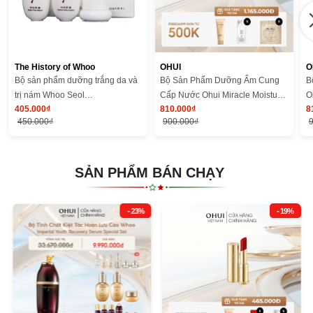
Thương hiệu:
The history of Whoo
Hướng dẫn sử dụng:
sử dụng theo trình tự nước cân bằng - sữa dưỡng
- kem dưỡng - tinh chất
The History of Whoo
OHUI
O
Bộ sản phẩm dưỡng trắng da và
Bộ Sản Phẩm Dưỡng Ẩm Cung
B
trị nám Whoo Seol
Cấp Nước Ohui Miracle Moisture
O
405.000₫
810.000₫
8
GongJinHyang Mini 3pcs
Special Set 5pcs
3
450.000₫
900.000₫
SẢN PHẨM BÁN CHẠY
- 23%
- 19%