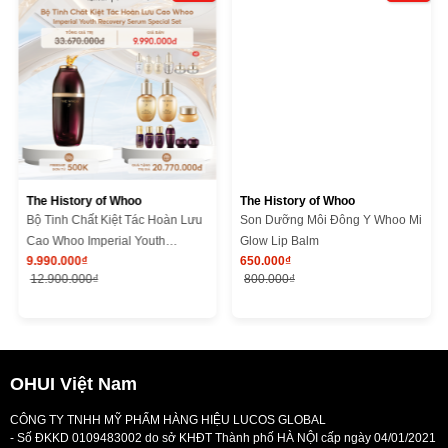
The History of Whoo
The History of Whoo
Bộ Tinh Chất Kiệt Tác Hoàn Lưu
Son Dưỡng Môi Đông Y Whoo Mi
Cao Whoo Imperial Youth
Glow Lip Balm
9.990.000₫
650.000₫
Recovery Serum Special Set
12.900.000₫
800.000₫
OHUI Việt Nam
CÔNG TY TNHH MỸ PHẨM HÀNG HIỆU LUCOS GLOBAL
- Số ĐKKD 0109483002 do sở KHĐT Thành phố HÀ NỘI cấp ngày 04/01/2021