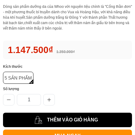
Dòng sản phẩm dưỡng da của Whoo với nguyên liệu chính là "Cống thần đơn"
- một phương thuốc bí truyền dành cho Vua và Hoàng Hậu, với khả năng điều
hòa khí huyết.Sản phẩm dưỡng trắng từ Đông Y với thành phần Thất hương
bát bạch tán,chiết xuất cam cúc chữa trị vết thâm nám ẩn giấu từ bên trong và
vết thâm nám nhìn thấy ở bên ngoài.
1.147.500₫
1.350.000₫
Kích thước
5 SẢN PHẨM
Số lượng
THÊM VÀO GIỎ HÀNG