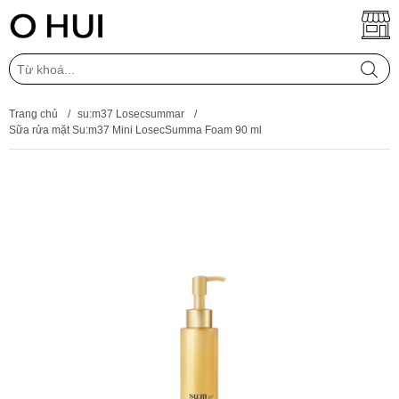
Trang chủ
/
su:m37 Losecsummar
/
Sữa rửa mặt Su:m37 Mini LosecSumma Foam 90 ml