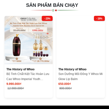
SẢN PHẨM BÁN CHẠY
- 23%
- 19%
The History of Whoo
The History of Whoo
Bộ Tinh Chất Kiệt Tác Hoàn Lưu
Son Dưỡng Môi Đông Y Whoo Mi
Cao Whoo Imperial Youth
Glow Lip Balm
9.990.000₫
650.000₫
Recovery Serum Special Set
12.900.000₫
800.000₫