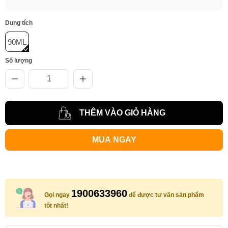
Dung tích
90ML
Số lượng
THÊM VÀO GIỎ HÀNG
MUA NGAY
1900633960
Gọi ngay
để được tư vấn sản phẩm
tốt nhất!