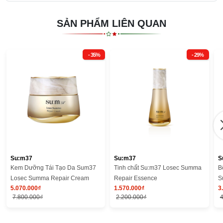
SẢN PHẨM LIÊN QUAN
- 35%
- 29%
Su:m37
Su:m37
S
Kem Dưỡng Tái Tạo Da Sum37
Tinh chất Su:m37 Losec Summa
B
Losec Summa Repair Cream
Repair Essence
S
5.070.000₫
1.570.000₫
3
Y
7.800.000₫
2.200.000₫
4