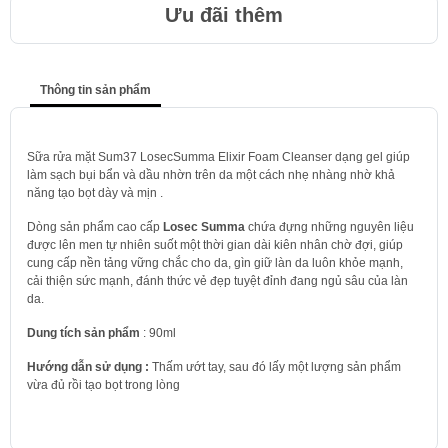
Ưu đãi thêm
Thông tin sản phẩm
Sữa rửa mặt Sum37 LosecSumma Elixir Foam Cleanser dạng gel giúp
làm sạch bụi bẩn và dầu nhờn trên da một cách nhẹ nhàng nhờ khả
năng tạo bọt dày và mịn .
Dòng sản phẩm cao cấp
Losec Summa
chứa đựng những nguyên liệu
được lên men tự nhiên suốt một thời gian dài kiên nhân chờ đợi, giúp
cung cấp nền tảng vững chắc cho da, gìn giữ làn da luôn khỏe mạnh,
cải thiện sức mạnh, đánh thức vẻ đẹp tuyệt đỉnh đang ngủ sâu của làn
da.
Dung tích sản phẩm
: 90ml
Hướng dẫn sử dụng :
Thấm ướt tay, sau đó lấy một lượng sản phẩm
vừa đủ rồi tạo bọt trong lòng