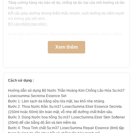
Tăng cường hàng rào bảo vệ da, chống lại tác hại của môi trường và lão
hóa sớm.
Kết cấu giàu dưỡng nhưng thẩm thấu nhanh, nuôi dưỡng da mềm mượt
mà không gây bết dính.
Bộ sản phẩm bao gồm:
Nước thần Sum37 Losec Summa Elixir Essence Secreta 150ml + 60ml
Nước Hoa Hồng Sum37 LosecSumma Elixir Skin Softener 20ml
Sữa dưỡng Sum37 LosecSumma Elixir Emulsion 20ml
Xem thêm
Kem dưỡng Sum37 LosecSumma Repair Cream 10ml
Tinh chất Sum37 LosecSumma Repair Essence 8ml
Xuất xứ và hạn sử dụng:
Xuất xứ và nơi sản xuất: Hàn Quốc
Cách sử dụng :
Hạn sử dụng: 3 năm kể từ ngày sản xuất (thông tin được in trên bao bì)
Hướng dẫn sử dụng Bộ Nước Thần Hoàng Kim Chống Lão Hóa Su:m37
Losecsumma Secrema Essence Set
Bước 1: Làm sạch da bằng sữa rửa mặt, lau khô nhẹ nhàng.
Bước 2: Thoa Nước thần Su:m37 LosecSumma Elixir Essence Secreta
(150ml hoặc 60ml) lên toàn mặt, vỗ nhẹ để dưỡng chất thấm sâu.
Bước 3: Dùng Nước hoa hồng Su:m37 LosecSumma Elixir Skin Softener
(20ml) để cân bằng độ ẩm và làm mềm da.
Bước 4: Thoa Tinh chất Su:m37 LosecSumma Repair Essence (8ml) tập