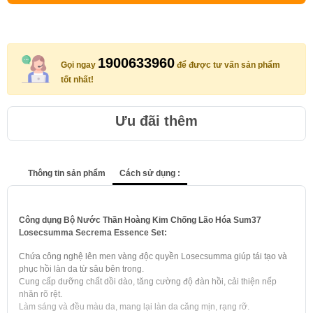
1900633960
Gọi ngay
để được tư vấn sản phẩm
tốt nhất!
Ưu đãi thêm
Thông tin sản phẩm
Cách sử dụng :
Công dụng Bộ Nước Thần Hoàng Kim Chống Lão Hóa Sum37
Losecsumma Secrema Essence Set:
Chứa công nghệ lên men vàng độc quyền Losecsumma giúp tái tạo và
phục hồi làn da từ sâu bên trong.
Cung cấp dưỡng chất dồi dào, tăng cường độ đàn hồi, cải thiện nếp
nhăn rõ rệt.
Làm sáng và đều màu da, mang lại làn da căng mịn, rạng rỡ.