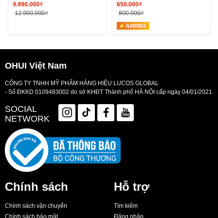
9.990.000₫
650.000₫
Recovery Serum Special Set
12.900.000₫
800.000₫
OHUI Việt Nam
CÔNG TY TNHH MỸ PHẨM HÀNG HIỆU LUCOS GLOBAL
- Số ĐKKD 0109483002 do sở KHĐT Thành phố HÀ NỘI cấp ngày 04/01/2021
SOCIAL
NETWORK
Chính sách
Hỗ trợ
Chính sách vận chuyển
Tìm kiếm
Chính sách bảo mật
Đăng nhập