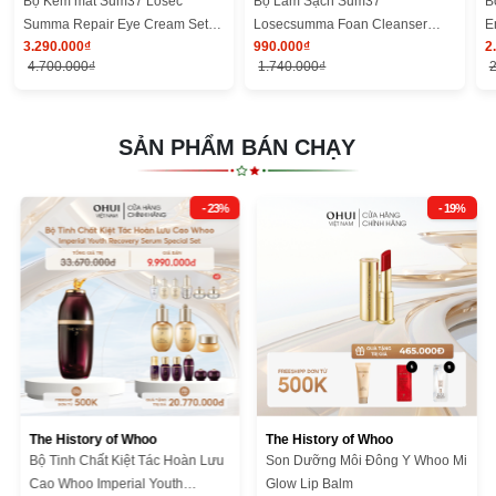
Bộ Kem mắt Sum37 Losec
Bộ Làm Sạch Sum37
B
Summa Repair Eye Cream Set
Losecsumma Foan Cleanser
E
3.290.000₫
990.000₫
2
Y25
Special Set
4.700.000₫
1.740.000₫
2
SẢN PHẨM BÁN CHẠY
- 23%
- 19%
The History of Whoo
The History of Whoo
Bộ Tinh Chất Kiệt Tác Hoàn Lưu
Son Dưỡng Môi Đông Y Whoo Mi
Cao Whoo Imperial Youth
Glow Lip Balm