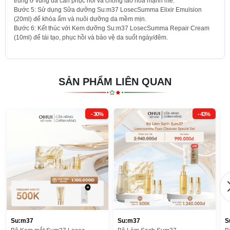
trung ở vùng da cần phục hồi và chống lão hóa mạnh mẽ.
Bước 5: Sử dụng Sữa dưỡng Su:m37 LosecSumma Elixir Emulsion
(20ml) để khóa ẩm và nuôi dưỡng da mềm mịn.
Bước 6: Kết thúc với Kem dưỡng Su:m37 LosecSumma Repair Cream
(10ml) để tái tạo, phục hồi và bảo vệ da suốt ngày/đêm.
SẢN PHẨM LIÊN QUAN
- 30%
- 43%
Su:m37
Su:m37
S