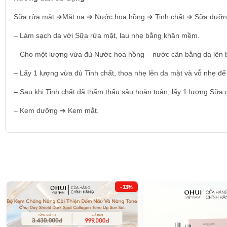
Dành cho mọi loại da
Sữa rửa mặt ➔Mặt nạ ➔ Nước hoa hồng ➔ Tinh chất ➔ Sữa dưỡ
Thích hợp cho làn da cần phục hồi và chăm sóc tập trung
– Làm sạch da với Sữa rửa mặt, lau nhẹ bằng khăn mềm.
Xuất xứ và hạn sử dụng:
– Cho một lượng vừa đủ Nước hoa hồng – nước cân bằng da lên bôn
Xuất xứ và nơi sản xuất: Hàn Quốc
– Lấy 1 lượng vừa đủ Tinh chất, thoa nhẹ lên da mặt và vỗ nhẹ để
Hạn sử dụng: 3 năm kể từ ngày sản xuất (thông tin được in trên ba
– Sau khi Tinh chất đã thẩm thấu sâu hoàn toàn, lấy 1 lượng Sữa
– Kem dưỡng ➔ Kem mắt.
- 13%