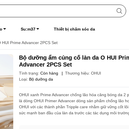
o
Su:m37
Thiết bị chăm sóc da
O HUI Prime Advancer 2PCS Set
Bộ dưỡng ẩm củng cố làn da O HUI Pri
Advancer 2PCS Set
Tình trạng:
Còn hàng
|
Thương hiệu:
OHUI
Loại:
Bộ dưỡng da
OHUI xanh Prime Advancer chống lão hóa căng bóng da 2 pc
là dòng OHUI Primer Advancer dòng sản phẩm chống lão hoá
OHUI với các thành phần Tripple care nhằm giữ vững cốt lõ
sức mạnh ban đầu của làn da trước các tác dụng môi trườn