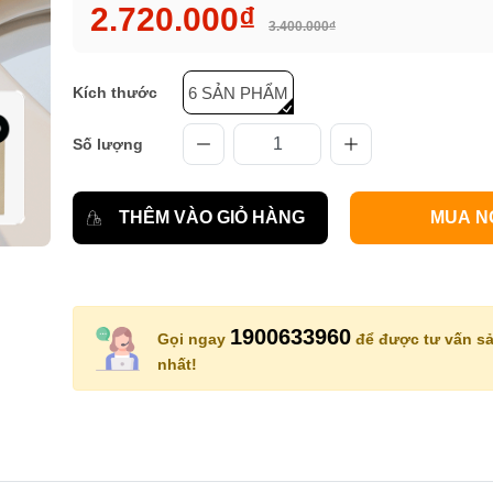
2.720.000₫
3.400.000₫
Kích thước
6 SẢN PHẨM
Số lượng
THÊM VÀO GIỎ HÀNG
MUA N
1900633960
Gọi ngay
để được tư vấn sả
nhất!