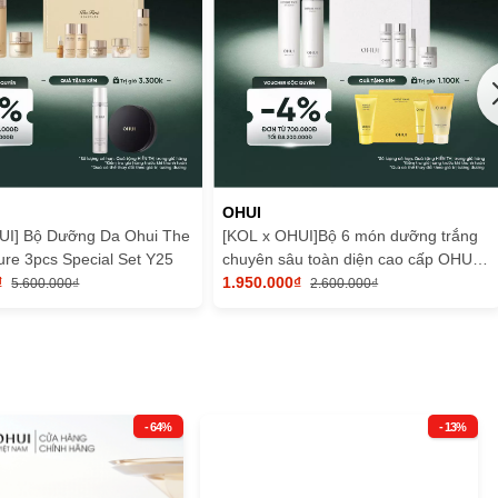
OHUI
UI] Bộ Dưỡng Da Ohui The
[KOL x OHUI]Bộ 6 món dưỡng trắng
ture 3pcs Special Set Y25
chuyên sâu toàn diện cao cấp OHUI
₫
Extreme White 6pcs
1.950.000₫
5.600.000₫
2.600.000₫
- 64%
- 13%