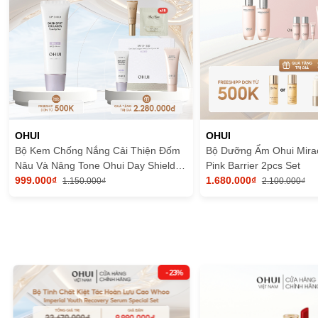
OHUI
OHUI
Bộ Kem Chống Nắng Cải Thiện Đốm
Bộ Dưỡng Ẩm Ohui Mirac
Nâu Và Nâng Tone Ohui Day Shield
Pink Barrier 2pcs Set
Dark Spot Collagen Tone Up Sun Set
999.000₫
1.680.000₫
1.150.000₫
2.100.000₫
- 23%