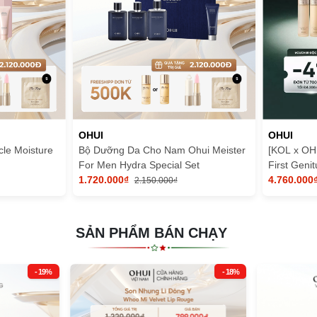
OHUI
OHUI
le Moisture
Bộ Dưỡng Da Cho Nam Ohui Meister
[KOL x OH
For Men Hydra Special Set
First Geni
1.720.000₫
4.760.000
2.150.000₫
SẢN PHẨM BÁN CHẠY
- 19%
- 18%