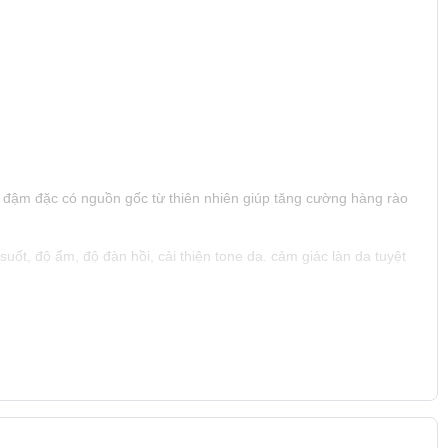
đậm đặc có nguồn gốc từ thiên nhiên giúp tăng cường hàng rào
uốt, độ ẩm, độ đàn hồi, cải thiện tone da. cảm giác làn da tuyệt
ưỡng từ sâu bên trong tăng cường khả năng bảo vệ da, giữ da luôn
rắng da, trẻ hóa làn da và làm săn chắc da.
m nếp nhăn, làm chậm quá trình lão hóa da nhờ công nghệ