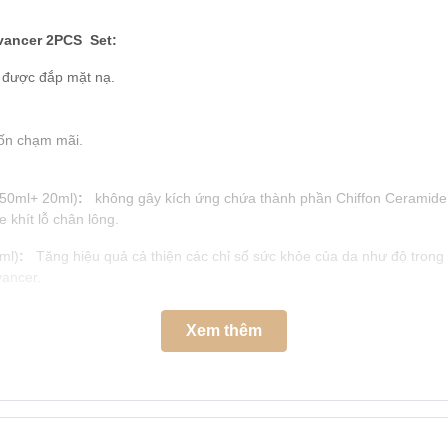
vancer 2PCS Set:
ư được đắp mặt nạ.
uốn chạm mãi.
150ml+ 20ml)
:
không gây kích ứng chứa thành phần Chiffon Ceramide 
 khít lỗ chân lông.
ml)
:
Tăng hiệu quả cả thiện các chỉ số sức khỏe của da như độ trong s
vancer.
)
:
Giữ cho phần cốt lõi của da luôn được vững chắc. Đồng thời, nuôi d
Xem thêm
 tím UV hay khói bụi, môi trường ô nhiễm bên ngoài. Giúp làm mềm và t
 cấp ẩm sâu và nuôi dưỡng da vào ban đêm hoặc ban ngày. Giúp giả