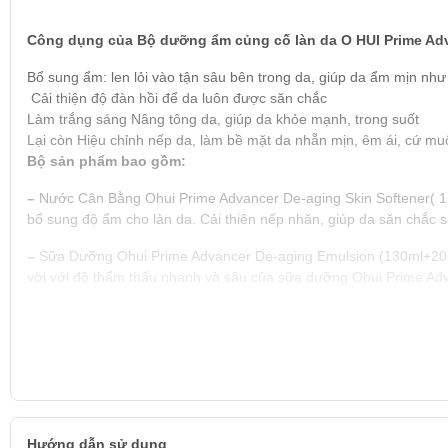
Công dụng của Bộ dưỡng ẩm củng cố làn da O HUI Prime Ad
Bổ sung ẩm: len lỏi vào tận sâu bên trong da, giúp da ẩm mịn nh
Cải thiện độ đàn hồi để da luôn được săn chắc
Làm trắng sáng Nâng tông da, giúp da khỏe mạnh, trong suốt
Lại còn Hiệu chỉnh nếp da, làm bề mặt da nhẵn mịn, êm ái, cứ m
Bộ sản phẩm bao gồm:
–
Nước Cân Bằng Ohui Prime Advancer De-aging Skin Softener( 
bổ sung độ ẩm cho làn da. Cải thiên nếp nhăn, giúp da săn chắc se
–
Sữa Dưỡng Ohui Prime Advancer De-aging Emulsion (130ml+20
vời với độ thẩm thấu nhanh và sâu của sữa dưỡng Ohui Prime Ad
–
Tinh Chất Ohui Prime Advancer De-aging Ampoule Serum (10ml
tươi trẻ, khỏe mạnh trước các tác động có hại như stress, tia cực
–
Kem Dưỡng Ohui Prime Advancer De-aging Protein Cream (7ml):
protein & peptide cô đặc kích thích sản sinh collagen
Loại da:
Hướng dẫn sử dụng