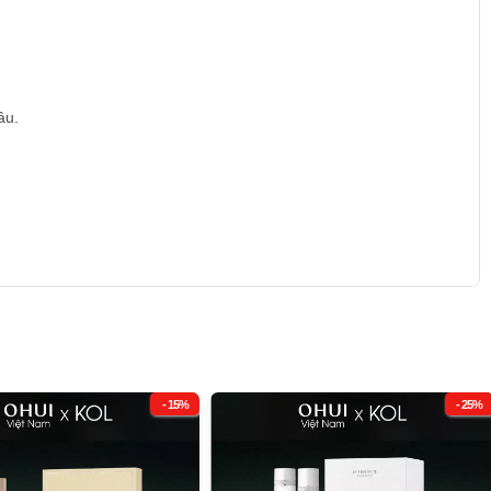
âu.
- 15%
- 25%