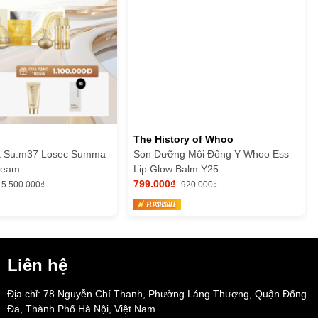
The History of Whoo
t Su:m37 Losec Summa
Son Dưỡng Môi Đông Y Whoo Ess
Cream
Lip Glow Balm Y25
799.000₫
5.500.000₫
920.000₫
Liên hệ
Địa chỉ: 78 Nguyễn Chí Thanh, Phường Láng Thượng, Quận Đống
Đa, Thành Phố Hà Nội, Việt Nam