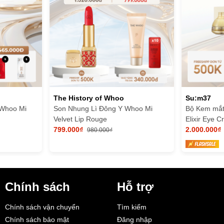
The History of Whoo
Su:m37
 Whoo Mi
Son Nhung Lì Đông Y Whoo Mi
Bộ Kem mắ
Velvet Lip Rouge
Elixir Eye 
799.000₫
2.000.000₫
980.000₫
Chính sách
Hỗ trợ
Chính sách vận chuyển
Tìm kiếm
Chính sách bảo mật
Đăng nhập