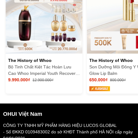
The History of Whoo
The History of Whoo
Bộ Tinh Chất Kiệt Tác Hoàn Lưu
Son Dưỡng Môi Đông Y
Cao Whoo Imperial Youth Recovery
Glow Lip Balm
Serum Special Set
9.990.000₫
650.000₫
12.900.000₫
800.000₫
OHUI Việt Nam
CÔNG TY TNHH MỸ PHẨM HÀNG HIỆU LUCOS GLOBAL
- Số ĐKKD 0109483002 do sở KHĐT Thành phố HÀ NỘI cấp ngày