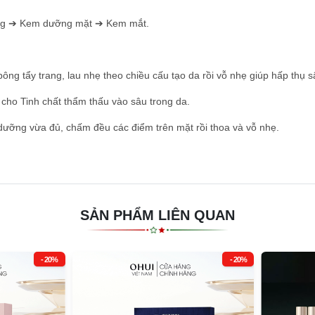
ng ➔ Kem dưỡng mặt ➔ Kem mắt.
g tẩy trang, lau nhẹ theo chiều cấu tạo da rồi vỗ nhẹ giúp hấp thụ s
 cho Tinh chất thẩm thấu vào sâu trong da.
o bì)
 dưỡng vừa đủ, chấm đều các điểm trên mặt rồi thoa và vỗ nhẹ.
SẢN PHẨM LIÊN QUAN
- 20%
- 20%