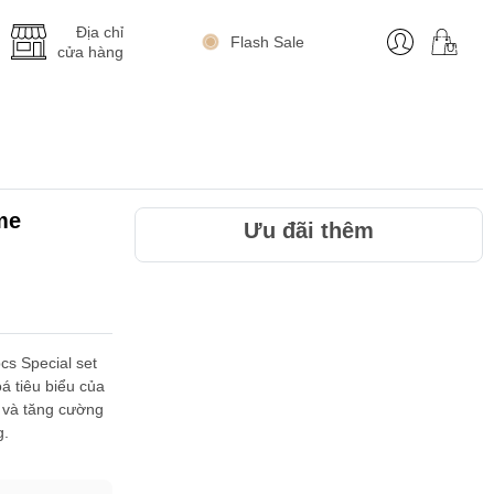
Địa chỉ
Flash Sale
cửa hàng
me
Ưu đãi thêm
s Special set
 tiêu biểu của
i và tăng cường
g.