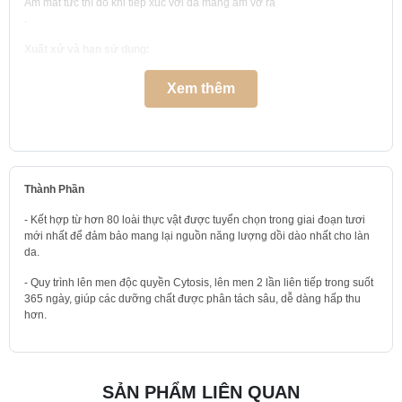
Ẩm mát tức thì do khi tiếp xúc với da màng ẩm vỡ ra
.
Xuất xứ và hạn sử dụng:
Xuất xứ và nơi sản xuất: Hàn Quốc
Xem thêm
Hạn sử dụng: 3 năm kể từ ngày sản xuất (thông tin được in trên bao bì)
Cách sử dụng Nước Thần Su:m37 Secret Essence:
Sau khi rửa mặt, lấy lượng sản phẩm vừa đủ lên bông cotton hoặc ra tay
và thoa đều lên mặt và vỗ nhẹ để dưỡng chất thấm thấu vào da.
Thành Phần
Phù hợp cho các loại da: Thường – Khô – Hỗn Hợp Khô – Hỗn Hợp Dầu
- Kết hợp từ hơn 80 loài thực vật được tuyển chọn trong giai đoạn tươi
mới nhất để đảm bảo mang lại nguồn năng lượng dồi dào nhất cho làn
da.
- Quy trình lên men độc quyền Cytosis, lên men 2 lần liên tiếp trong suốt
365 ngày, giúp các dưỡng chất được phân tách sâu, dễ dàng hấp thu
hơn.
SẢN PHẨM LIÊN QUAN