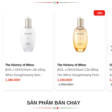
- 24%
The History of Whoo
The History of Whoo
O
[KOL x OHUI] Nước cân bằng
[KOL x OHUI] Nước Cân Bằng
N
Whoo Gongjinhyang Seol
The Whoo Gongjinhyang Firming
d
1.386.000₫
1.100.000₫
1
Brightening Balancing Toner
Balancing Toner
G
1.450.000₫
2
SẢN PHẨM BÁN CHẠY