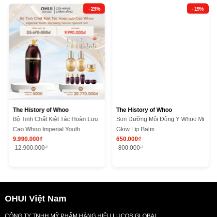
- 23%
- 19%
The History of Whoo
The History of Whoo
Bộ Tinh Chất Kiệt Tác Hoàn Lưu
Son Dưỡng Môi Đông Y Whoo Mi
Cao Whoo Imperial Youth
Glow Lip Balm
9.990.000₫
650.000₫
Recovery Serum Special Set
12.900.000₫
800.000₫
OHUI Việt Nam