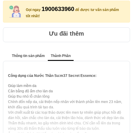
1900633960
Gọi ngay
để được tư vấn sản phẩm
tốt nhất!
Ưu đãi thêm
Thông tin sản phẩm
Thành Phần
Công dụng của Nước Thần Su:m37 Secret Essence:
Giúp làm mềm da
Cân bằng độ ẩm cho làn da
Giúp thu nhỏ lỗ chân lông
Chỉnh đốn nếp da, cải thiện nếp nhăn với thành phần lên men 23 năm,
khởi đầu quá trình tái tạo da.
Với chiết xuất từ các loại thảo dược lên men tự nhiên giúp phục hồi độ
đàn hồi, săn chắc cho làn da, cải thiện lão hóa, đánh thức vẻ đẹp làn da.
Thẩm thấu nhanh, ko gây nhờn dính khó chịu. Chỉ cần vỗ lên da trong
vòng 30s đã thẩm thấu sâu luôn vào từng tế bào da luôn.