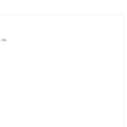
m da.
 và ngón áp út vỗ nhẹ để sản phẩm được hấp thụ vào da tốt hơn.