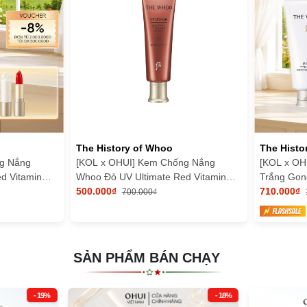
The History of Whoo
The Histo
g Nắng
[KOL x OHUI] Kem Chống Nắng
[KOL x OH
d Vitamin
Whoo Đỏ UV Ultimate Red Vitamin
Trắng Gong
Sunscreen SE 25ml
500.000₫
Cleansing
710.000₫
700.000₫
SẢN PHẨM BÁN CHẠY
- 19%
- 18%