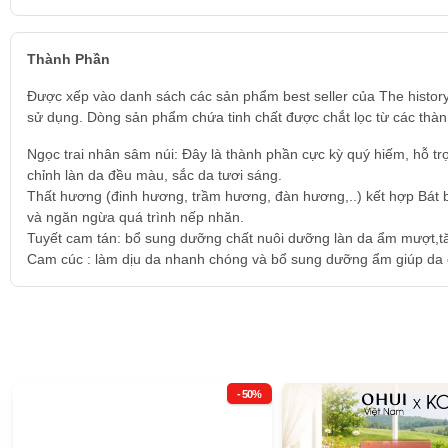
Thành Phần
Được xếp vào danh sách các sản phẩm best seller của The histor
sử dụng. Dòng sản phẩm chứa tinh chất được chắt lọc từ các thà
Ngọc trai nhân sâm núi: Đây là thành phần cực kỳ quý hiếm, hỗ tr
chỉnh làn da đều màu, sắc da tươi sáng.
Thất hương (đinh hương, trầm hương, đàn hương,..) kết hợp Bát bạc
và ngăn ngừa quá trình nếp nhăn.
Tuyết cam tán: bổ sung dưỡng chất nuôi dưỡng làn da ẩm mượt,tăn
Cam cúc : làm dịu da nhanh chóng và bổ sung dưỡng ẩm giúp da du
- 50%