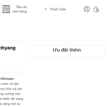
Địa chỉ
Flash Sale
cửa hàng
inhyang
Ưu đãi thêm
Ultimate
m nám và tàn
 oxy hóa và các
ăng cường sức
i thiện độ sáng
à căng mịn tự