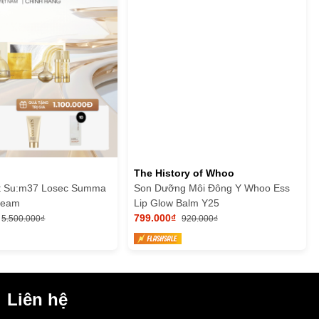
The History of Whoo
t Su:m37 Losec Summa
Son Dưỡng Môi Đông Y Whoo Ess
Cream
Lip Glow Balm Y25
799.000₫
5.500.000₫
920.000₫
Liên hệ