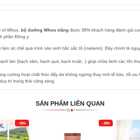
y of Whoo,
bộ dưỡng Whoo trắng
được 98% khách hàng đánh giá cực 
nh phần Đông y:
ợ làm ức chế quá trình sản sinh hắc sắc tố (melanin). Đây chính là ng
h tán (bạch sâm, bạch quả, bạch truật,..) giúp chữa lành các tổn thươn
g cường hoạt chất thúc đẩy da không ngừng thay mới tế bào, tối ưu h
y trì trạng thái căng sáng.
SẢN PHẨM LIÊN QUAN
- 29%
- 29%