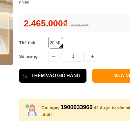
nhiên.
2.465.000₫
2.900.000₫
Thể tích
20 ML
Số lượng
THÊM VÀO GIỎ HÀNG
MUA N
1900633960
Gọi ngay
để được tư vấn sả
nhất!