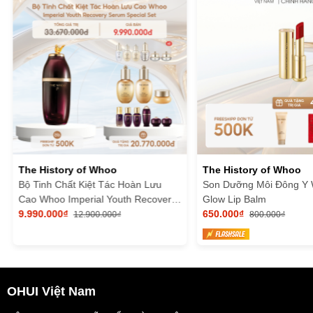
The History of Whoo
The History of Whoo
Bộ Tinh Chất Kiệt Tác Hoàn Lưu
Son Dưỡng Môi Đông Y
Cao Whoo Imperial Youth Recovery
Glow Lip Balm
Serum Special Set
9.990.000₫
650.000₫
12.900.000₫
800.000₫
OHUI Việt Nam