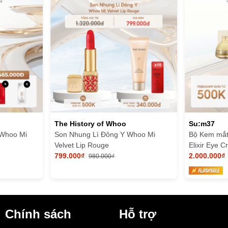
The History of Whoo
Su:m37
 Whoo Mi
Son Nhung Lì Đông Y Whoo Mi
Bộ Kem mắ
Velvet Lip Rouge
Elixir Eye 
799.000₫
2.000.000₫
980.000₫
Chính sách
Hỗ trợ