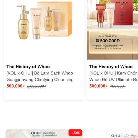
The History of Whoo
The History of Whoo
[KOL x OHUI] Bộ Làm Sạch Whoo
[KOL x OHUI] Kem Chốn
Gongjinhyang Clarifying Cleansing
Whoo Đỏ UV Ultimate Re
Duo Kit
500.000₫
Sunscreen SE 25ml
500.000₫
1.000.000₫
700.000₫
- 23%