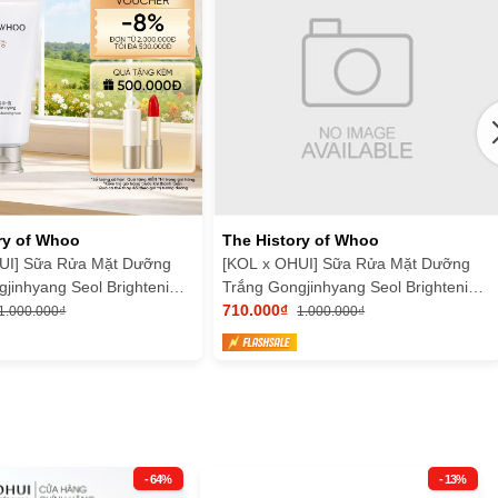
ry of Whoo
The History of Whoo
UI] Sữa Rửa Mặt Dưỡng
[KOL x OHUI] Sữa Rửa Mặt Dưỡng
jinhyang Seol Brightening
Trắng Gongjinhyang Seol Brightening
 Foam
Cleansing Foam
710.000₫
1.000.000₫
1.000.000₫
- 64%
- 13%