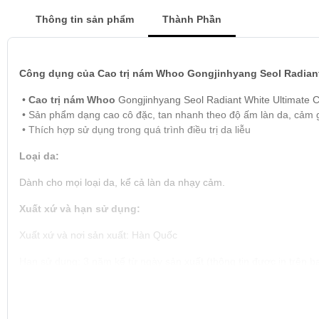
Thông tin sản phẩm
Thành Phần
Công dụng của Cao trị nám Whoo Gongjinhyang Seol Radiant 
•
Cao trị nám Whoo
Gongjinhyang Seol Radiant White Ultimate C
• Sản phẩm dạng cao cô đặc, tan nhanh theo độ ấm làn da, cảm g
• Thích hợp sử dụng trong quá trình điều trị da liễu
Loại da:
Dành cho mọi loại da, kể cả làn da nhạy cảm.
Xuất xứ và hạn sử dụng:
Xuất xứ và nơi sản xuất: Hàn Quốc
Hạn sử dụng: 3 năm kể từ ngày sản xuất (thông tin được in trên ba
Cách sử dụng Cao trị nám Whoo Gongjinhyang Seol Radiant W
Sau khi sử dụng tinh chất, thoa một lớp mỏng
cao đặc trị nám W