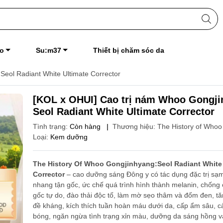
o
Su:m37
Thiết bị chăm sóc da
eol Radiant White Ultimate Corrector
[KOL x OHUI] Cao trị nám Whoo Gongj
Seol Radiant White Ultimate Corrector
Tình trạng:
Còn hàng
|
Thương hiệu:
The History of Whoo
Loại:
Kem dưỡng
The History Of Whoo Gongjinhyang:Seol Radiant White 
Corrector
– cao dưỡng sáng Đông y có tác dụng đặc trị sạ
nhang tận gốc, ức chế quá trình hình thành melanin, chống
gốc tự do, đào thải độc tố, làm mờ sẹo thâm và đốm đen, t
đề kháng, kích thích tuần hoàn máu dưới da, cấp ẩm sâu, cả
bóng, ngăn ngừa tình trạng xỉn màu, dưỡng da sáng hồng v