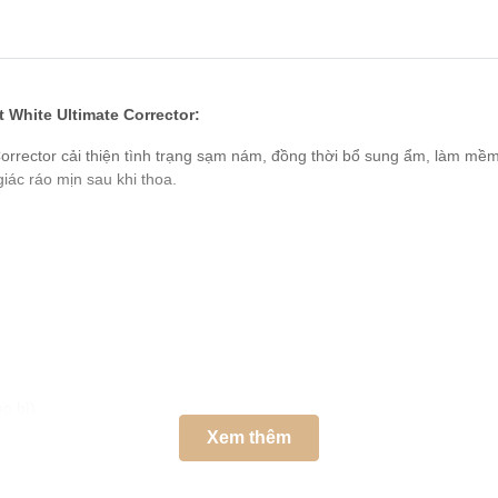
White Ultimate Corrector:
orrector cải thiện tình trạng sạm nám, đồng thời bổ sung ẩm, làm mề
iác ráo mịn sau khi thoa.
o bì)
Xem thêm
hite Ultimate Corrector:
hoo
vào những vùng da bị tàn nhang, sạm nám, rồi dùng ngón tay giữa