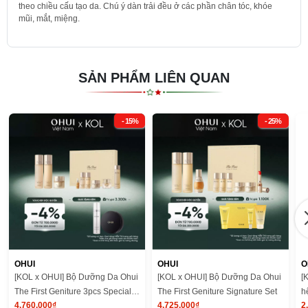
theo chiều cấu tạo da. Chú ý dàn trải đều ở các phần chân tóc, khóe
mũi, mắt, miệng.
SẢN PHẨM LIÊN QUAN
- 15%
- 25%
OHUI
OHUI
O
[KOL x OHUI] Bộ Dưỡng Da Ohui
[KOL x OHUI] Bộ Dưỡng Da Ohui
[
The First Geniture 3pcs Special
The First Geniture Signature Set
h
4.760.000₫
4.725.000₫
2
Set Y25
G