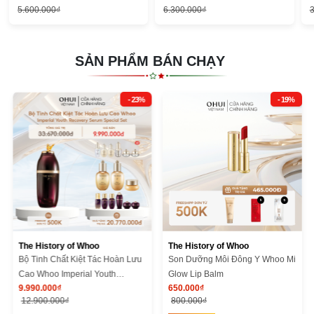
5.600.000₫
6.300.000₫
3
SẢN PHẨM BÁN CHẠY
- 23%
- 19%
The History of Whoo
The History of Whoo
Bộ Tinh Chất Kiệt Tác Hoàn Lưu
Son Dưỡng Môi Đông Y Whoo Mi
Cao Whoo Imperial Youth
Glow Lip Balm
9.990.000₫
650.000₫
Recovery Serum Special Set
12.900.000₫
800.000₫