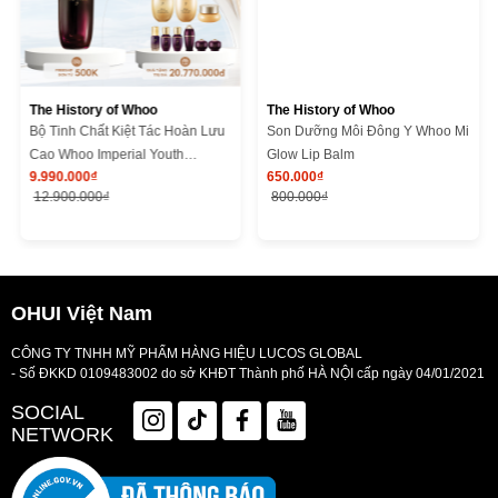
The History of Whoo
The History of Whoo
Bộ Tinh Chất Kiệt Tác Hoàn Lưu
Son Dưỡng Môi Đông Y Whoo Mi
Cao Whoo Imperial Youth
Glow Lip Balm
9.990.000₫
650.000₫
Recovery Serum Special Set
12.900.000₫
800.000₫
OHUI Việt Nam
CÔNG TY TNHH MỸ PHẨM HÀNG HIỆU LUCOS GLOBAL
- Số ĐKKD 0109483002 do sở KHĐT Thành phố HÀ NỘI cấp ngày 04/01/2021
SOCIAL
NETWORK