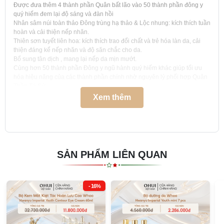
Được đưa thêm 4 thành phần Quân bất lão vào 50 thành phần đông y
quý hiếm đem lại độ sáng và đàn hồi
Nhân sâm núi toàn thảo Đông trùng hạ thảo & Lộc nhung: kích thích tuần
hoàn và cải thiện nếp nhăn.
Thiên sơn tuyết liên hoa: kích thích trao đổi chất và trẻ hóa làn da, cải
thiện đáng kể nếp nhăn và độ săn chắc cho da.
Bổ sung tân dịch , mang lại nếp da mịn mướt.
Cùng hơn 50 thành phần Đông y ngũ hành quý hiếm khác giúp tối ưu
hóa hiệu năng của các thành phần chính nhờ nguyên lý phối hợp Quân
Thần Tá Sứ
Xuất xứ và hạn sử dụng:
Xem thêm
Xuất xứ và nơi sản xuất: Hàn Quốc
Hạn sử dụng: 3 năm kể từ ngày sản xuất (thông tin được in trên bao bì)
Cách sử dụng
SẢN PHẨM LIÊN QUAN
Sử dụng Kem Dưỡng Mắt Hoàn Lưu Cao Hwanyu Imperial Youth
Contour Eye Cream Thế Hệ 4 trước khi dùng kem dưỡng, lấy một lượng
sản phẩm vừa đủ ra đầu ngón tay, nên sử dụng ngón tay giữa và ngón
- 16%
áp út, nhẹ nhàng thoa sản phẩm lên vùng mắt, cả mi mắt trên và dưới,
kết hợp các động tác bấm huyệt để giúp sản phẩm phát huy hiệu quả tốt
hơn.