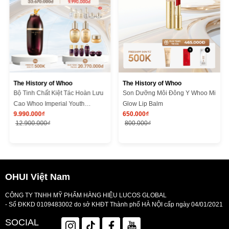
The History of Whoo
The History of Whoo
Bộ Tinh Chất Kiệt Tác Hoàn Lưu
Son Dưỡng Môi Đông Y Whoo Mi
Cao Whoo Imperial Youth
Glow Lip Balm
9.990.000₫
650.000₫
Recovery Serum Special Set
12.900.000₫
800.000₫
OHUI Việt Nam
CÔNG TY TNHH MỸ PHẨM HÀNG HIỆU LUCOS GLOBAL
- Số ĐKKD 0109483002 do sở KHĐT Thành phố HÀ NỘI cấp ngày 04/01/2021
SOCIAL