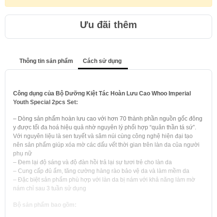
Ưu đãi thêm
Thông tin sản phẩm
Cách sử dụng
Công dụng của Bộ Dưỡng Kiệt Tác Hoàn Lưu Cao Whoo Imperial
Youth Special 2pcs Set:
– Dòng sản phẩm hoàn lưu cao với hơn 70 thành phần nguồn gốc đông
y được tối đa hoá hiệu quả nhờ nguyên lý phối hợp “quân thần tá sứ”.
Với nguyên liệu là sen tuyết và sâm núi cùng công nghệ hiện đại tạo
nên sản phẩm giúp xóa mờ các dấu vết thời gian trên làn da của người
phụ nữ
– Đem lại độ sáng và độ đàn hồi trả lại sự tươi trẻ cho làn da
– Cung cấp đủ ẩm, tăng cường hàng rào bảo vệ da và làm mềm da
– Đặc biệt sản phẩm phù hợp với làn da bị nám với khả năng làm mờ
nám chỉ sau 3 tuần sử dụng
Bộ sản phẩm bao gồm: