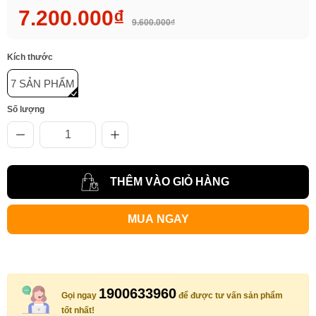
7.200.000₫
9.600.000₫
Kích thước
7 SẢN PHẨM
Số lượng
THÊM VÀO GIỎ HÀNG
MUA NGAY
1900633960
Gọi ngay
để được tư vấn sản phẩm
tốt nhất!