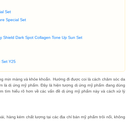
al Set
re Special Set
Shield Dark Spot Collagen Tone Up Sun Set
l Set Y25
 sáng mịn màng và khỏe khoắn. Hướng đi được coi là cách chăm sóc da
em là dị ứng mỹ phẩm. Đây là hiện tượng dị ứng mỹ phẩm đang dùng
am tìm hiểu rõ hơn về các vấn đề dị ứng mỹ phẩm này và cách xử lý
, hàng kém chất lượng tại các địa chỉ bán mỹ phẩm trôi nổi, không