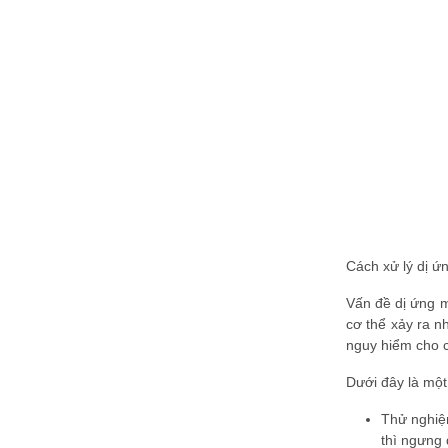
Cách xử lý dị 
Vấn đề dị ứng m
cơ thể xảy ra n
nguy hiểm cho 
Dưới đây là mộ
Thử nghiệm
thì ngưng