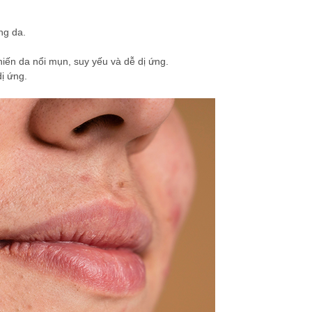
ng da.
khiến da nổi mụn, suy yếu và dễ dị ứng.
ị ứng.