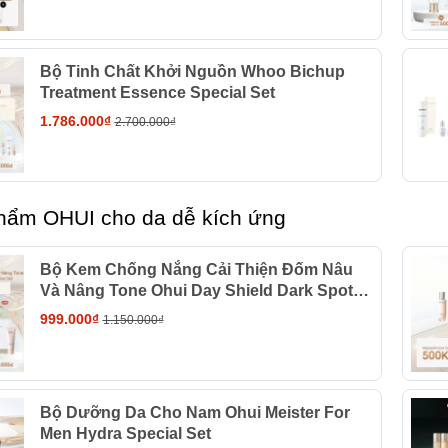
Bộ Tinh Chất Khởi Nguồn Whoo Bichup
Treatment Essence Special Set
1.786.000₫
2.700.000₫
hẩm OHUI cho da dễ kích ứng
Bộ Kem Chống Nắng Cải Thiện Đốm Nâu
Và Nâng Tone Ohui Day Shield Dark Spot
Collagen Tone Up Sun Set
999.000₫
1.150.000₫
Bộ Dưỡng Da Cho Nam Ohui Meister For
Men Hydra Special Set