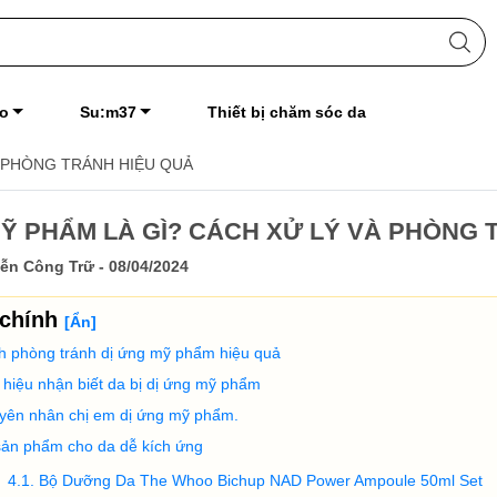
o
Su:m37
Thiết bị chăm sóc da
À PHÒNG TRÁNH HIỆU QUẢ
MỸ PHẨM LÀ GÌ? CÁCH XỬ LÝ VÀ PHÒNG 
ễn Công Trữ - 08/04/2024
 chính
[
Ẩn
]
h phòng tránh dị ứng mỹ phẩm hiệu quả
hiệu nhận biết da bị dị ứng mỹ phẩm
yên nhân chị em dị ứng mỹ phẩm.
sản phẩm cho da dễ kích ứng
Bộ Dưỡng Da The Whoo Bichup NAD Power Ampoule 50ml Set