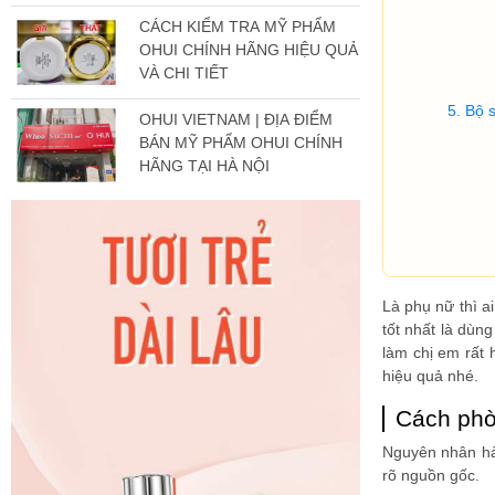
CÁCH KIỂM TRA MỸ PHẨM
OHUI CHÍNH HÃNG HIỆU QUẢ
VÀ CHI TIẾT
Bộ 
OHUI VIETNAM | ĐỊA ĐIỂM
BÁN MỸ PHẨM OHUI CHÍNH
HÃNG TẠI HÀ NỘI
Là phụ nữ thì a
tốt nhất là dù
làm chị em rất 
hiệu quả nhé.
Cách phò
Nguyên nhân hàn
rõ nguồn gốc.