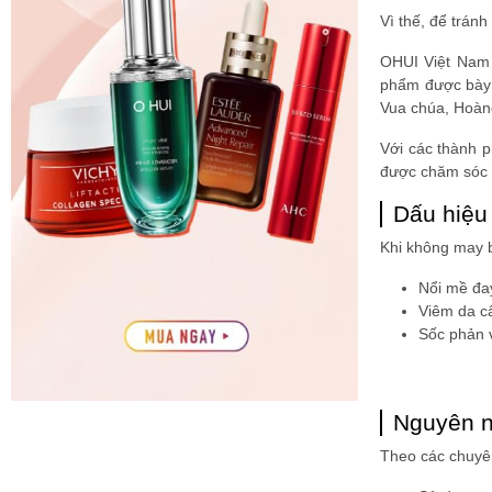
Vì thế, để trá
OHUI Việt Nam 
phẩm được bày 
Vua chúa, Hoàng
Với các thành p
được chăm sóc 
Dấu hiệu
Khi không may b
Nổi mề đay
Viêm da c
Sốc phản v
Nguyên n
Theo các chuyên