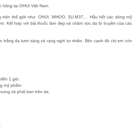
h hãng tại OHUI Việt Nam.
g trên thế giới như: OHUI, WHOO, SU:M37,... Hầu hết các dòng mỹ
m. Kết hợp với bài thuốc làm đẹp và chăm sóc da bí truyền của các
m trắng da tươi sáng và rạng ngời tự nhiên. Bên cạnh đó chị em còn
đến 1 giờ.
ong mỹ phẩm.
sưng và phát ban trên da.
: