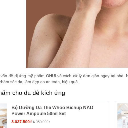
 vấn đề dị ứng mỹ phẩm OHUI và cách xử lý đơn giản ngay tại nhà. N
ăm sóc da, làm đẹp da an toàn, hiệu quả.
hẩm cho da dễ kích ứng
Bộ Dưỡng Da The Whoo Bichup NAD
Power Ampoule 50ml Set
3.037.500₫
4.050.000₫