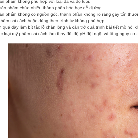
ản phẩm không phù hợp với loại da và độ tuổi.
sản phẩm chứa nhiều thành phần hóa học dễ dị ứng.
ản phẩm không có nguồn gốc, thành phần không rõ ràng gây tổn thươ
hẩm sai cách hoặc dùng theo trình tự không phù hợp.
 quá dày làm bít tắc lỗ chân lông và cản trở quá trình bài tiết mồ hôi 
c loại mỹ phẩm sai cách làm thay đổi độ pH đột ngột và tăng nguy cơ d