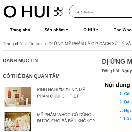
Trang chủ
Sản phẩm
O HUI
The Who
Trang chủ
/
Tin tức
/
DỊ ỨNG MỸ PHẨM LÀ GÌ? CÁCH XỬ LÝ V
DỊ ỨNG 
DANH MỤC TIN
Đăng bởi:
Nguy
CÓ THỂ BẠN QUAN TÂM
Nội dung
KINH NGHIỆM DÙNG MỸ
Các
PHẨM OHUI CHI TIẾT
Dấu 
Ngu
MỸ PHẨM WHOO CÓ DÙNG
Bộ 
ĐƯỢC CHO BÀ BẦU KHÔNG?