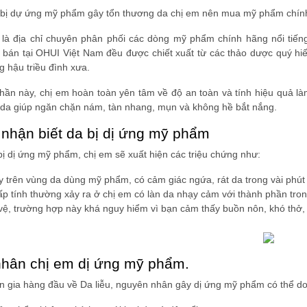
nh bị dự ứng mỹ phẩm gây tổn thương da chị em nên mua mỹ phẩm chín
là địa chỉ chuyên phân phối các dòng mỹ phẩm chính hãng nổi tiến
bán tại OHUI Việt Nam đều được chiết xuất từ các thảo dược quý hiế
 hậu triều đình xưa.
hần này, chị em hoàn toàn yên tâm về độ an toàn và tính hiệu quả là
da giúp ngăn chặn nám, tàn nhang, mụn và không hề bắt nắng.
 nhận biết da bị dị ứng mỹ phẩm
ị dị ứng mỹ phẩm, chị em sẽ xuất hiện các triệu chứng như:
 trên vùng da dùng mỹ phẩm, có cảm giác ngứa, rát da trong vài phút 
ấp tính thường xảy ra ở chị em có làn da nhạy cảm với thành phần tr
ệ, trường hợp này khá nguy hiểm vì bạn cảm thấy buồn nôn, khó thở, 
hân chị em dị ứng mỹ phẩm.
 gia hàng đầu về Da liễu, nguyên nhân gây dị ứng mỹ phẩm có thể do