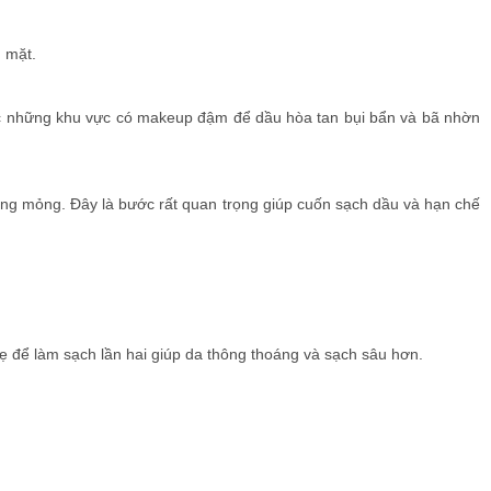
n mặt.
c những khu vực có makeup đậm để dầu hòa tan bụi bẩn và bã nhờn
ắng mỏng. Đây là bước rất quan trọng giúp cuốn sạch dầu và hạn chế
ẹ để làm sạch lần hai giúp da thông thoáng và sạch sâu hơn.