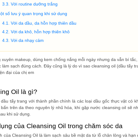
Với routine dưỡng trắng
ột số lưu ý quan trọng khi sử dụng
Với da dầu, da hỗn hợp thiên dầu
Với da khô, hỗn hợp thiên khô
Với da nhạy cảm
xuyên makeup, dùng kem chống nắng mỗi ngày nhưng da vẫn bí tắc, dễ
làm sạch đúng cách. Đây cũng là lý do vì sao cleansing oil (dầu tẩy t
iện đại của chị em
ing Oil là gì?
à dầu tẩy trang với thành phần chính là các loại dầu gốc thực vật 
 bẩn trên da theo nguyên lý nhũ hóa, khi gặp nước cleansing oil sẽ
sau khi sử dụng.
dụng của Cleansing Oil trong chăm sóc da
 của Cleansing Oil là làm sạch sâu bề mặt da từ lỗ chân lông và hạn ch