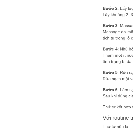
Bước 2
: Lấy l
Lấy khoảng 2–3 
Bước 3
: Massa
Massage da mặt
tích tụ trong lỗ 
Bước 4
: Nhũ h
Thêm một ít nướ
tình trạng bí d
Bước 5
: Rửa sạ
Rửa sạch mặt vớ
Bước 6
: Làm sạ
Sau khi dùng cl
Thứ tự kết hợp
Với routine t
Thứ tự nên là: