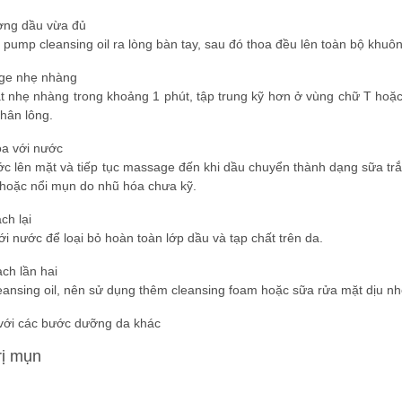
ượng dầu vừa đủ
pump cleansing oil ra lòng bàn tay, sau đó thoa đều lên toàn bộ khuô
ge nhẹ nhàng
 nhẹ nhàng trong khoảng 1 phút, tập trung kỹ hơn ở vùng chữ T hoặ
chân lông.
óa với nước
c lên mặt và tiếp tục massage đến khi dầu chuyển thành dạng sữa tr
a hoặc nổi mụn do nhũ hóa chưa kỹ.
ch lại
i nước để loại bỏ hoàn toàn lớp dầu và tạp chất trên da.
ch lần hai
eansing oil, nên sử dụng thêm cleansing foam hoặc sữa rửa mặt dịu nh
 với các bước dưỡng da khác
rị mụn