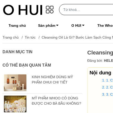
Trang chủ
Sản phẩm
O HUI
The Who
Trang chủ
/
Tin tức
/
Cleansing Oil Là Gì? Bước Làm Sạch Công 
Cleansing
DANH MỤC TIN
Đăng bởi:
HELE
CÓ THỂ BẠN QUAN TÂM
Nội dung
KINH NGHIỆM DÙNG MỸ
1. C
PHẨM OHUI CHI TIẾT
2. C
3. C
MỸ PHẨM WHOO CÓ DÙNG
ĐƯỢC CHO BÀ BẦU KHÔNG?