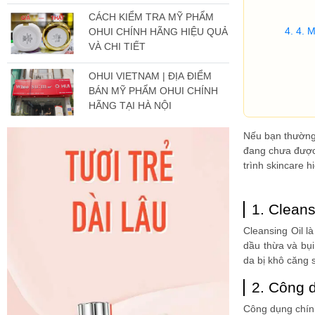
CÁCH KIỂM TRA MỸ PHẨM
4. M
OHUI CHÍNH HÃNG HIỆU QUẢ
VÀ CHI TIẾT
OHUI VIETNAM | ĐỊA ĐIỂM
BÁN MỸ PHẨM OHUI CHÍNH
HÃNG TẠI HÀ NỘI
Nếu bạn thường 
đang chưa được 
trình skincare h
1. Cleans
Cleansing Oil l
dầu thừa và bụi
da bị khô căng 
2. Công 
Công dụng chính