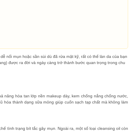
 nổi mụn hoặc sần sùi dù đã rửa mặt kỹ, rất có thể làn da của bạn
rang) được ra đời và ngày càng trở thành bước quan trọng trong chu
có khả năng hòa tan lớp nền makeup dày, kem chống nắng chống nước,
 nhũ hóa thành dạng sữa mỏng giúp cuốn sạch tạp chất mà không làm
ế tình trạng bít tắc gây mụn. Ngoài ra, một số loại cleansing oil còn