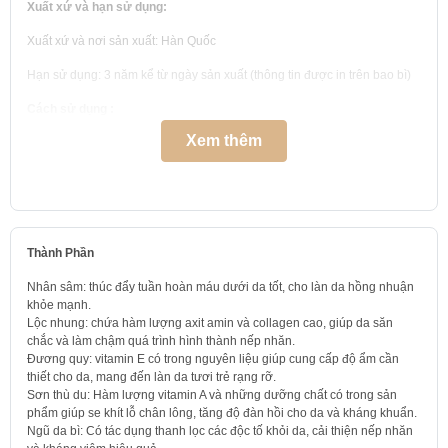
Xuất xứ và hạn sử dụng:
Xuất xứ và nơi sản xuất: Hàn Quốc
Hạn sử dụng: 3 năm kể từ ngày sản xuất (thông tin được in trên bao bì)
Cách sử dụng :
Xem thêm
Bước 1: Lấy một lượng dầu tẩy trang Whoo vừa đủ vừa đủ dàn trải lên
mặt và massage từ 30 giây cho tới 1 phút (Lưu ý tay và mặt đều ở trạng
thái khô).
Bước 2: Lấy một ít nước và massage trong 30 giây, lúc này dầu sẽ
chuyển sang dạng sữa để một lần nữa lấy đi những cặn bẩn còn sót lại
trên da.
Thành Phần
Bước 3: Rửa mặt lại với nước, sau đó dùng sữa rửa mặt Whoo giúp tối
Nhân sâm: thúc đẩy tuần hoàn máu dưới da tốt, cho làn da hồng nhuận
ưu hóa hiệu quả làm sạch sâu.
khỏe mạnh.
Lộc nhung: chứa hàm lượng axit amin và collagen cao, giúp da săn
chắc và làm chậm quá trình hình thành nếp nhăn.
Đương quy: vitamin E có trong nguyên liệu giúp cung cấp độ ẩm cần
thiết cho da, mang đến làn da tươi trẻ rạng rỡ.
Sơn thù du: Hàm lượng vitamin A và những dưỡng chất có trong sản
phẩm giúp se khít lỗ chân lông, tăng độ đàn hồi cho da và kháng khuẩn.
Ngũ da bì: Có tác dụng thanh lọc các độc tố khỏi da, cải thiện nếp nhăn