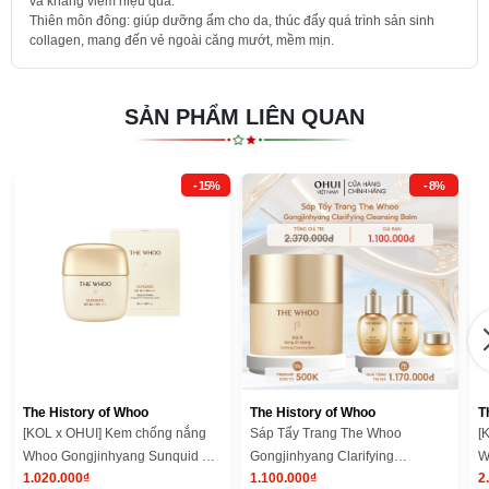
và kháng viêm hiệu quả.
Thiên môn đông: giúp dưỡng ẩm cho da, thúc đẩy quá trình sản sinh
collagen, mang đến vẻ ngoài căng mướt, mềm mịn.
SẢN PHẨM LIÊN QUAN
- 15%
- 8%
The History of Whoo
The History of Whoo
T
[KOL x OHUI] Kem chống nắng
Sáp Tẩy Trang The Whoo
[
Whoo Gongjinhyang Sunquid Uv
Gongjinhyang Clarifying
W
1.020.000₫
1.100.000₫
2
Protective Lotion
Cleansing Balm
C