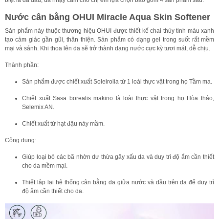
biệt là da dầu, da nhạy cảm cho chị em lựa chọn bao gồm 4 sản phẩm sau:
Nước cân bằng OHUI Miracle Aqua Skin Softener
Sản phẩm này thuộc thương hiệu OHUI được thiết kế chai thủy tinh màu xanh
tạo cảm giác gần gũi, thân thiện. Sản phẩm có dạng gel trong suốt rất mềm
mại và sánh. Khi thoa lên da sẽ trở thành dạng nước cực kỳ tươi mát, dễ chịu.
Thành phần:
Sản phẩm được chiết xuất Soleirolia từ 1 loài thực vật trong họ Tầm ma.
Chiết xuất Sasa borealis makino là loài thực vật trong họ Hòa thảo,
Selemix AN.
Chiết xuất từ hạt đậu nảy mầm.
Công dụng:
Giúp loại bỏ các bã nhờn dư thừa gây xấu da và duy trì độ ẩm cần thiết
cho da mềm mại.
Thiết lập lại hệ thống cân bằng da giữa nước và dầu trên da để duy trì
độ ẩm cần thiết cho da.