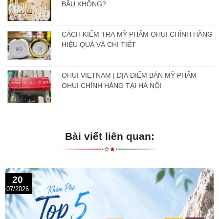
BẦU KHÔNG?
CÁCH KIỂM TRA MỸ PHẨM OHUI CHÍNH HÃNG
HIỆU QUẢ VÀ CHI TIẾT
OHUI VIETNAM | ĐỊA ĐIỂM BÁN MỸ PHẨM
OHUI CHÍNH HÃNG TẠI HÀ NỘI
Bài viết liên quan:
20
07/2026