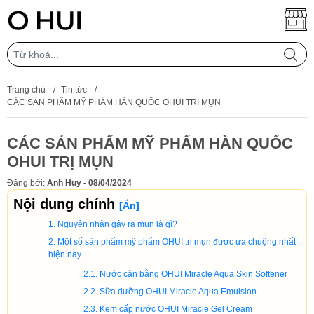
Trang chủ
/
Tin tức
/
CÁC SẢN PHẨM MỸ PHẨM HÀN QUỐC OHUI TRỊ MỤN
CÁC SẢN PHẨM MỸ PHẨM HÀN QUỐC
OHUI TRỊ MỤN
Đăng bởi:
Anh Huy - 08/04/2024
Nội dung chính
[
Ẩn
]
Nguyên nhân gây ra mụn là gì?
Một số sản phẩm mỹ phẩm OHUI trị mụn được ưa chuộng nhất
hiện nay
Nước cân bằng OHUI Miracle Aqua Skin Softener
Sữa dưỡng OHUI Miracle Aqua Emulsion
Kem cấp nước OHUI Miracle Gel Cream