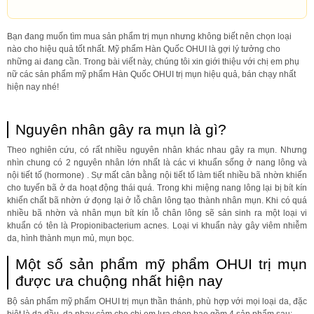
Bạn đang muốn tìm mua sản phẩm trị mụn nhưng không biết nên chọn loại
nào cho hiệu quả tốt nhất. Mỹ phẩm Hàn Quốc OHUI là gợi lý tưởng cho
những ai đang cần. Trong bài viết này, chúng tôi xin giới thiệu với chị em phụ
nữ các sản phẩm mỹ phẩm Hàn Quốc OHUI trị mụn hiệu quả, bán chạy nhất
hiện nay nhé!
Nguyên nhân gây ra mụn là gì?
Theo nghiên cứu, có rất nhiều nguyên nhân khác nhau gây ra mụn. Nhưng
nhìn chung có 2 nguyên nhân lớn nhất là các vi khuẩn sống ở nang lông và
nội tiết tố (hormone) . Sự mất cân bằng nội tiết tố làm tiết nhiều bã nhờn khiến
cho tuyến bã ở da hoạt động thái quá. Trong khi miệng nang lông lại bị bít kín
khiến chất bã nhờn ứ đọng lại ở lỗ chân lông tạo thành nhân mụn. Khi có quá
nhiều bã nhờn và nhân mụn bít kín lỗ chân lông sẽ sản sinh ra một loại vi
khuẩn có tên là Propionibacterium acnes. Loại vi khuẩn này gây viêm nhiễm
da, hình thành mụn mủ, mụn bọc.
Một số sản phẩm mỹ phẩm OHUI trị mụn
được ưa chuộng nhất hiện nay
Bộ sản phẩm mỹ phẩm OHUI trị mụn thần thánh, phù hợp với mọi loại da, đặc