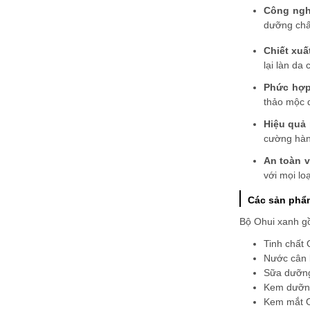
Công ngh
dưỡng chất
Chiết xu
lại làn da 
Phức hợp
thảo mộc q
Hiệu quả 
cường hàn
An toàn v
với mọi lo
Các sản phẩ
Bộ Ohui xanh g
Tinh chất 
Nước cân 
Sữa dưỡng
Kem dưỡng
Kem mắt O