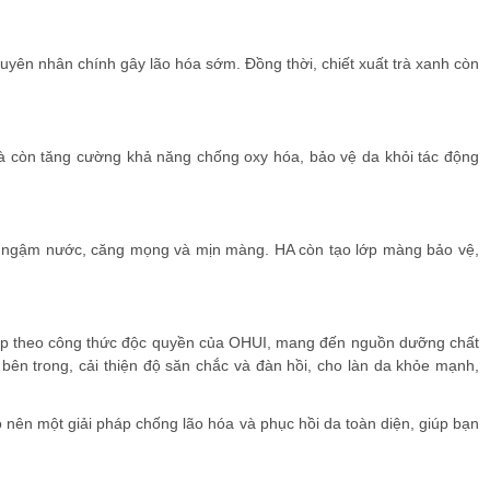
uyên nhân chính gây lão hóa sớm. Đồng thời, chiết xuất trà xanh còn
à còn tăng cường khả năng chống oxy hóa, bảo vệ da khỏi tác động
ôn ngậm nước, căng mọng và mịn màng. HA còn tạo lớp màng bảo vệ,
t hợp theo công thức độc quyền của OHUI, mang đến nguồn dưỡng chất
ên trong, cải thiện độ săn chắc và đàn hồi, cho làn da khỏe mạnh,
nên một giải pháp chống lão hóa và phục hồi da toàn diện, giúp bạn