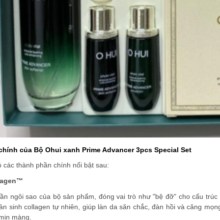
hính của Bộ Ohui xanh Prime Advancer 3pcs Special Set
 các thành phần chính nổi bật sau:
lagen™
ần ngôi sao của bộ sản phẩm, đóng vai trò như "bệ đỡ" cho cấu trúc
sản sinh collagen tự nhiên, giúp làn da săn chắc, đàn hồi và căng 
, mịn màng.