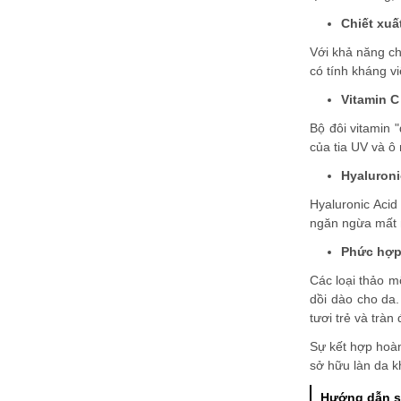
Chiết xuấ
Với khả năng ch
có tính kháng v
Vitamin C
Bộ đôi vitamin
của tia UV và ô
Hyaluroni
Hyaluronic Aci
ngăn ngừa mất n
Phức hợp
Các loại thảo m
dồi dào cho da.
tươi trẻ và tràn
Sự kết hợp hoàn
sở hữu làn da k
Hướng dẫn s