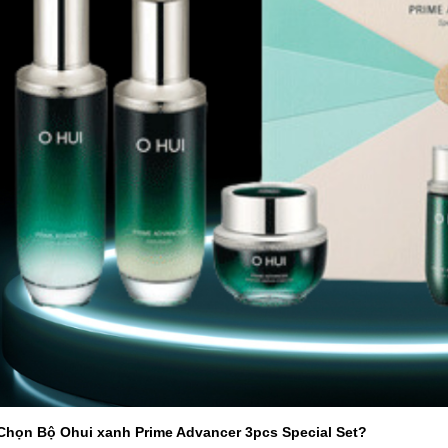
Chọn Bộ Ohui xanh Prime Advancer 3pcs Special Set?