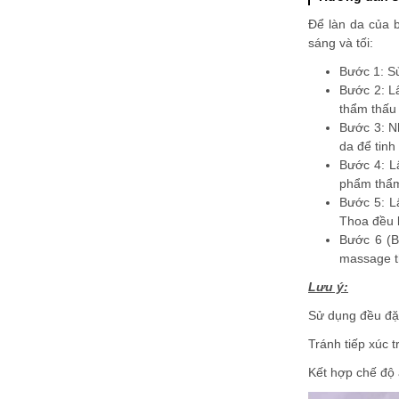
Để làn da của 
sáng và tối:
Bước 1: S
Bước 2: L
thẩm thấu 
Bước 3: N
da để tinh
Bước 4: L
phẩm thẩm
Bước 5: L
Thoa đều 
Bước 6 (B
massage th
Lưu ý:
Sử dụng đều đặn
Tránh tiếp xúc 
Kết hợp chế độ 