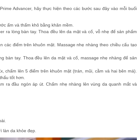
rime Advancer, hãy thực hiện theo các bước sau đây vào mỗi buổi
 nước ấm và thấm khô bằng khăn mềm.
r ra lòng bàn tay. Thoa đều lên da mặt và cổ, vỗ nhẹ để sản phẩm
ên các điểm trên khuôn mặt. Massage nhẹ nhàng theo chiều cấu tạo
ng bàn tay. Thoa đều lên da mặt và cổ, massage nhẹ nhàng để sản
 chấm lên 5 điểm trên khuôn mặt (trán, mũi, cằm và hai bên má).
hấu tốt hơn.
eam ra đầu ngón áp út. Chấm nhẹ nhàng lên vùng da quanh mắt và
ài.
ì làn da khỏe đẹp.