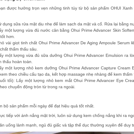
bạn được hưởng trọn vẹn những tinh túy từ bộ sản phẩm OHUI Xanh P
ử dụng sữa rửa mặt dịu nhẹ để làm sạch da mặt và cổ. Rửa lại bằng
ấy một lượng vừa đủ nước cân bằng Ohui Prime Advancer Skin Softene
tốt hơn.
hỏ vài giọt tinh chất Ohui Prime Advancer De Aging Ampoule Serum l
 chất thẩm thấu sâu.
ấy một lượng vừa đủ sữa dưỡng Ohui Prime Advancer Emulsion ra lò
 thấu hoàn toàn.
ấy một lượng nhỏ kem dưỡng Ohui Prime Advancer Capture Cream Ex,
kem theo chiều cấu tạo da, kết hợp massage nhẹ nhàng để kem thẩm t
uổi tối): Lấy một lượng nhỏ kem mắt Ohui Prime Advancer Eye Cr
eo chuyển động tròn từ trong ra ngoài.
 bộ sản phẩm mỗi ngày để đạt hiệu quả tốt nhất.
trực tiếp với ánh nắng mặt trời, luôn sử dụng kem chống nắng khi ra ngo
ăn uống lành mạnh, ngủ đủ giấc và tập thể dục thường xuyên để duy tr