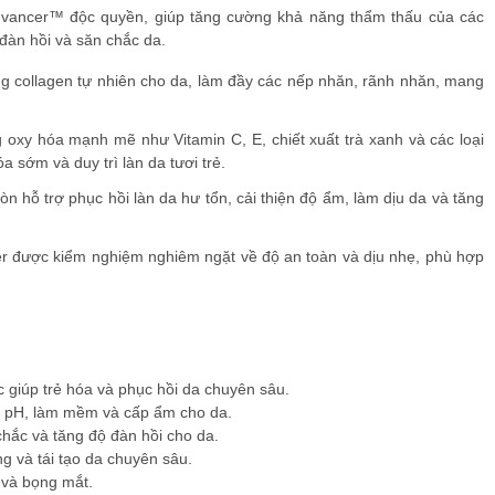
ancer™ độc quyền, giúp tăng cường khả năng thẩm thấu của các
 đàn hồi và săn chắc da.
 collagen tự nhiên cho da, làm đầy các nếp nhăn, rãnh nhăn, mang
oxy hóa mạnh mẽ như Vitamin C, E, chiết xuất trà xanh và các loại
 sớm và duy trì làn da tươi trẻ.
 hỗ trợ phục hồi làn da hư tổn, cải thiện độ ẩm, làm dịu da và tăng
 được kiểm nghiệm nghiêm ngặt về độ an toàn và dịu nhẹ, phù hợp
 giúp trẻ hóa và phục hồi da chuyên sâu.
ộ pH, làm mềm và cấp ẩm cho da.
ắc và tăng độ đàn hồi cho da.
 và tái tạo da chuyên sâu.
và bọng mắt.