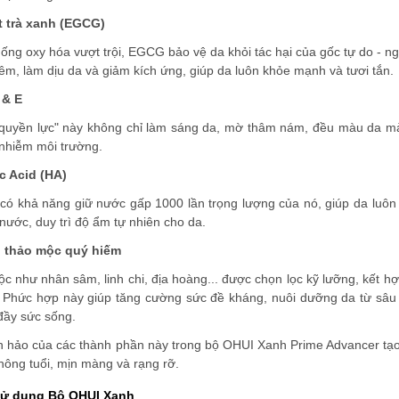
t trà xanh (EGCG)
ống oxy hóa vượt trội, EGCG bảo vệ da khỏi tác hại của gốc tự do - ng
iêm, làm dịu da và giảm kích ứng, giúp da luôn khỏe mạnh và tươi tắn.
 & E
 "quyền lực" này không chỉ làm sáng da, mờ thâm nám, đều màu da m
 nhiễm môi trường.
c Acid (HA)
d có khả năng giữ nước gấp 1000 lần trọng lượng của nó, giúp da lu
ước, duy trì độ ẩm tự nhiên cho da.
 thảo mộc quý hiếm
ộc như nhân sâm, linh chi, địa hoàng... được chọn lọc kỹ lưỡng, kế
 Phức hợp này giúp tăng cường sức đề kháng, nuôi dưỡng da từ sâu b
 đầy sức sống.
 hảo của các thành phần này trong bộ OHUI Xanh Prime Advancer tạo 
hông tuổi, mịn màng và rạng rỡ.
ử dụng Bộ OHUI Xanh