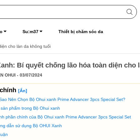
o
Su:m37
Thiết bị chăm sóc da
iện cho làn da không tuổi
anh: Bí quyết chống lão hóa toàn diện cho 
N OHUI - 03/07/2024
 chính
[
Ẩn
]
 Sao Nên Chọn Bộ Ohui xanh Prime Advancer 3pcs Special Set?
 sản phẩm trong Bộ Ohui xanh
nh phần chính của Bộ Ohui xanh Prime Advancer 3pcs Special Set
ng dẫn sử dụng Bộ OHUI Xanh
luận