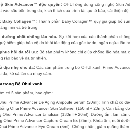
ệ Skin Advancer™ độc quyền:
OHUI ứng dụng công nghệ Skin Adv
 vào sâu bên trong da, kích thích quá trình tái tạo tế bào, cải thiện độ
ất Baby Collagen™:
Thành phần Baby Collagen™ quý giá giúp bổ sung
căng mịn và trẻ trung.
 dưỡng chất chống lão hóa:
Sự kết hợp của các thành phần chống 
uý hiếm giúp bảo vệ da khỏi tác động của gốc tự do, ngăn ngừa lão hóa
phục hồi da tối ưu:
Bộ sản phẩm không chỉ giúp chống lão hóa mà còn
g rào bảo vệ da tự nhiên.
à dịu nhẹ cho da:
Các sản phẩm trong bộ OHUI xanh Prime Advancer
ại da, kể cả làn da nhạy cảm.
m trong Bộ Ohui xanh
ồm có 5 sản phẩm, bao gồm:
Ohui Prime Advancer De Aging Ampoule Serum (20ml): Tinh chất cô đặc
bằng Ohui Prime Advancer Skin Softener (150ml + 20ml): Cân bằng đ
 Ohui Prime Advancer Emulsion (130ml + 20ml): Dưỡng ẩm, làm săn ch
 Ohui Prime Advancer Capture Cream Ex (25ml): Khóa ẩm, nuôi dưỡng
hui Prime Advancer Eye Cream (5ml): Chống nhăn, giảm quầng thâm 