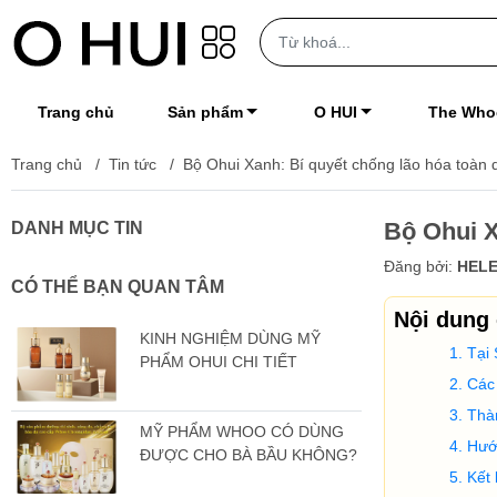
Trang chủ
Sản phẩm
O HUI
The Who
Trang chủ
/
Tin tức
/
Bộ Ohui Xanh: Bí quyết chống lão hóa toàn d
Bộ Ohui X
DANH MỤC TIN
Đăng bởi:
HELE
CÓ THỂ BẠN QUAN TÂM
Nội dung
KINH NGHIỆM DÙNG MỸ
Tại
PHẨM OHUI CHI TIẾT
Các
Thà
MỸ PHẨM WHOO CÓ DÙNG
Hướ
ĐƯỢC CHO BÀ BẦU KHÔNG?
Kết 