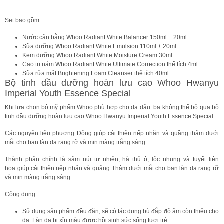
Set bao gồm :
Nước cân bằng Whoo Radiant White Balancer 150ml + 20ml
Sữa dưỡng Whoo Radiant White Emulsion 110ml + 20ml
Kem dưỡng Whoo Radiant White Moisture Cream 30ml
Cao trị nám Whoo Radiant White Ultimate Correction thể tích 4ml
Sữa rửa mặt Brightening Foam Cleanser thể tích 40ml
Bộ tinh dầu dưỡng hoàn lưu cao Whoo Hwanyu
Imperial Youth Essence Special
Khi lựa chọn bộ mỹ phẩm Whoo phù hợp cho da dầu bạ không thể bỏ qua bộ
tinh dầu dưỡng hoàn lưu cao Whoo Hwanyu Imperial Youth Essence Special.
Các nguyên liệu phương Đông giúp cải thiện nếp nhăn và quầng thâm dưới
mắt cho bạn làn da rạng rỡ và mịn màng trắng sáng.
Thành phần chính là sâm núi tự nhiên, hà thủ ô, lộc nhung và tuyết liên
hoa giúp cải thiện nếp nhăn và quầng Thâm dưới mắt cho bạn làn da rạng rỡ
và mịn màng trắng sáng.
Công dụng:
Sử dụng sản phẩm đều đặn, sẽ có tác dụng bù đắp độ ẩm còn thiếu cho
da. Làn da bị xỉn màu được hồi sinh sức sống tươi trẻ.