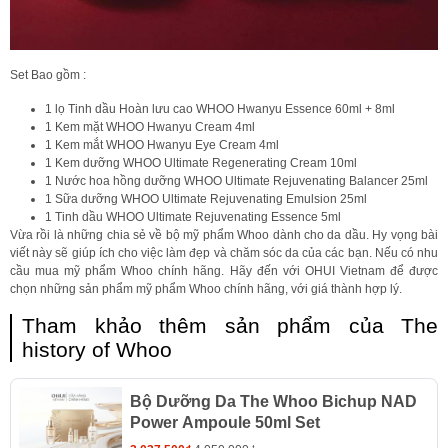
Set Bao gồm :
1 lọ Tinh dầu Hoàn lưu cao WHOO Hwanyu Essence 60ml + 8ml
1 Kem mặt WHOO Hwanyu Cream 4ml
1 Kem mắt WHOO Hwanyu Eye Cream 4ml
1 Kem dưỡng WHOO Ultimate Regenerating Cream 10ml
1 Nước hoa hồng dưỡng WHOO Ultimate Rejuvenating Balancer 25ml
1 Sữa dưỡng WHOO Ultimate Rejuvenating Emulsion 25ml
1 Tinh dầu WHOO Ultimate Rejuvenating Essence 5ml
Vừa rồi là những chia sẻ về bộ mỹ phẩm Whoo dành cho da dầu. Hy vọng bài
viết này sẽ giúp ích cho việc làm đẹp và chăm sóc da của các bạn. Nếu có nhu
cầu mua mỹ phẩm Whoo chính hãng. Hãy đến với OHUI Vietnam để được
chọn những sản phẩm mỹ phẩm Whoo chính hãng, với giá thành hợp lý.
Tham khảo thêm sản phẩm của The
history of Whoo
Bộ Dưỡng Da The Whoo Bichup NAD
Power Ampoule 50ml Set