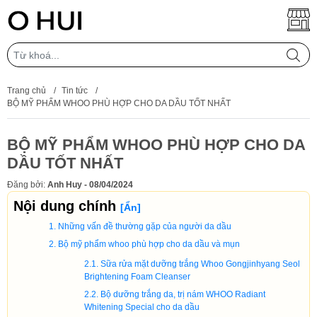
Trang chủ
/
Tin tức
/
BỘ MỸ PHẨM WHOO PHÙ HỢP CHO DA DẦU TỐT NHẤT
BỘ MỸ PHẨM WHOO PHÙ HỢP CHO DA
DẦU TỐT NHẤT
Đăng bởi:
Anh Huy - 08/04/2024
Nội dung chính
[
Ẩn
]
Những vấn đề thường gặp của người da dầu
Bộ mỹ phẩm whoo phù hợp cho da dầu và mụn
Sữa rửa mặt dưỡng trắng Whoo Gongjinhyang Seol
Brightening Foam Cleanser
Bộ dưỡng trắng da, trị nám WHOO Radiant
Whitening Special cho da dầu