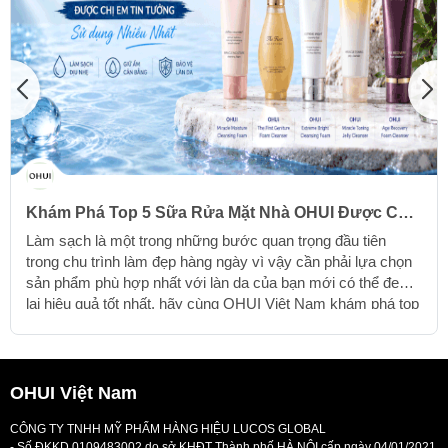
Khám Phá Top 5 Sữa Rửa Mặt Nhà OHUI Được Chị
Em Tin Tưởng Sử Dụng Nhiều Nhất
Làm sạch là một trong những bước quan trọng đầu tiên
trong chu trình làm đẹp hàng ngày vì vậy cần phải lựa chọn
sản phẩm phù hợp nhất với làn da của bạn mới có thể đem
lại hiệu quả tốt nhất, hãy cùng OHUI Việt Nam khám phá top
5 sữa rửa mặt OHUI được chị em tin tưởng và sử dụng
nhiều nhất nhé
OHUI Việt Nam
CÔNG TY TNHH MỸ PHẨM HÀNG HIỆU LUCOS GLOBAL
- Số ĐKKD 0109483002 do sở KHĐT Thành phố HÀ NỘI cấp ngày 04/01/2021