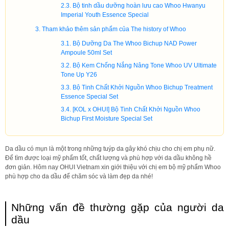
Bộ tinh dầu dưỡng hoàn lưu cao Whoo Hwanyu
Imperial Youth Essence Special
Tham khảo thêm sản phẩm của The history of Whoo
Bộ Dưỡng Da The Whoo Bichup NAD Power
Ampoule 50ml Set
Bộ Kem Chống Nắng Nâng Tone Whoo UV Ultimate
Tone Up Y26
Bộ Tinh Chất Khởi Nguồn Whoo Bichup Treatment
Essence Special Set
[KOL x OHUI] Bộ Tinh Chất Khởi Nguồn Whoo
Bichup First Moisture Special Set
Da dầu có mụn là một trong những tuýp da gây khó chịu cho chị em phụ nữ.
Để tìm được loại mỹ phẩm tốt, chất lượng và phù hợp với da dầu không hề
đơn giản. Hôm nay OHUI Vietnam xin giới thiệu với chị em bộ mỹ phẩm Whoo
phù hợp cho da dầu để chăm sóc và làm đẹp da nhé!
Những vấn đề thường gặp của người da
dầu