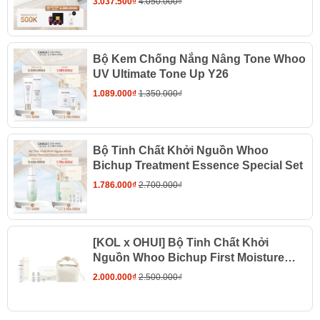
3.037.500₫
4.050.000₫
Bộ Kem Chống Nắng Nâng Tone Whoo
UV Ultimate Tone Up Y26
1.089.000₫
1.350.000₫
Bộ Tinh Chất Khởi Nguồn Whoo
Bichup Treatment Essence Special Set
1.786.000₫
2.700.000₫
[KOL x OHUI] Bộ Tinh Chất Khởi
Nguồn Whoo Bichup First Moisture
Special Set
2.000.000₫
2.500.000₫