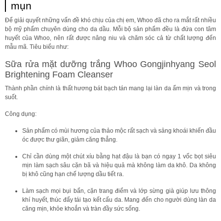
mụn
Để giải quyết những vấn đề khó chịu của chị em, Whoo đã cho ra mắt rất nhiều
bộ mỹ phẩm chuyên dùng cho da dầu. Mỗi bộ sản phẩm đều là đứa con tâm
huyết của Whoo, nên rất được nâng niu và chăm sóc cả từ chất lượng đến
mẫu mã. Tiêu biểu như:
Sữa rửa mặt dưỡng trắng Whoo Gongjinhyang Seol
Brightening Foam Cleanser
Thành phần chính là thất hương bát bạch tán mang lại làn da ẩm mịn và trong
suốt.
Công dụng:
Sản phẩm có mùi hương của thảo mộc rất sạch và sảng khoái khiến đầu
óc được thư giãn, giảm căng thẳng.
Chỉ cần dùng một chút xíu bằng hạt đậu là bạn có ngay 1 vốc bọt siêu
mịn làm sạch sâu cặn bã và hiệu quả mà không làm da khô. Da không
bị khô cũng hạn chế lượng dầu tiết ra.
Làm sạch mọi bụi bẩn, cặn trang điểm và lớp sừng già giúp lưu thông
khí huyết, thúc đẩy tái tạo kết cấu da. Mang đến cho người dùng làn da
căng mịn, khỏe khoắn và tràn đầy sức sống.