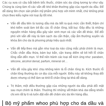
Các cụ xưa có câu bắt bệnh bốc thuốc, chăm sóc da cũng tương tự như vậy.
Chúng ta cùng làm rõ các vấn đề khó khăn thường gặp của người da dầu. Để
dễ dàng tìm chọn sản phẩm mỹ phẩm phù hợp với mình nhất, chứ không phải
chọn theo kiểu nghe nói loại ấy tốt nhé.
Vấn đề đầu tiên là lượng dầu mà da tiết ra quá mức cần thiết, thậm chí
khó kiểm soát làm bít tắc các lỗ chân lông, bắt bụi. Đây đều là những
nguyên nhân hàng đầu gây sản sinh mụn và các vấn đề khác. Để đối
phó với vấn đề này là làm sạch da cẩn thận, cấp ẩm thường xuyên và
khóa ẩm cho da là phương pháp hiệu quả nhất.
Vấn đề tiếp theo mà gần như loại da nào cũng mắc phải chính là mụn.
Chắc chắn đầu thừa, bám bụi bẩn, cặn trang điểm sẽ bít hết lỗ chân
lông dẫn đến mụn. Vì thế nên tránh các loại dễ kích ứng như: paraben,
silicone, alcohol denat, parfum, mineral oil…
Vấn đề nữa gây khó chịu không kém là lỗ chân lông to. Kích thước lỗ
chân lông thường do cơ địa của mỗi người. Điều này sẽ không thay đổi
được nhưng có thể làm se khít lỗ chân lông lại khá dễ dàng.
Trị thâm, một điều thường gặp của những người da dầu phải đối mặt
sau mụn chính là thâm. Thường thì những vết thâm khá dai dẳng khiến
chị em rất tự ti và luôn đặt vấn đề chăm sóc da lên hàng đầu.
Bộ mỹ phẩm whoo phù hợp cho da dầu và