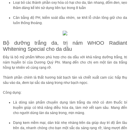
Loại bỏ các thành phần oxy hóa có hại cho da, tàn nhang, đốm đen, sẹo
thâm đáng kể khi sử dụng liên tục trong 8 tuần
Cân bằng độ PH, kiểm soát dầu nhờn, se khít lỗ chân lông giữ cho da
luôn thông thoáng.
Bộ dưỡng trắng da, trị nám WHOO Radiant
Whitening Special cho da dầu
Đây là bộ mỹ phẩm Whoo phù hợp cho da dầu với khả năng dưỡng trắng, trị
nám huyền bí của Dương Quý Phi. Mang đến cho chị em một làn da trắng
hồng tự nhiên vô cùng rạng rỡ.
Thành phần chính là thất hương bát bạch tán và chiết xuất cam cúc hấp thụ
sâu vào da, đem lại sắc da sáng trong như bạch ngọc.
Công dụng:
Là dòng sản phẩm chuyên dụng làm trắng da nhờ có đơn thuốc bí
truyền giúp có khả năng điều hòa da, làm mờ vết sạm sâu. Mang đến
cho người dùng làn da sáng trong, mịn màng.
Dạng kem mềm mại, dàn trải nhẹ nhàng trên da giúp duy trì độ ẩm lâu
trên da, nhanh chóng cho bạn một sắc da sáng rạng rỡ, láng mượt đến