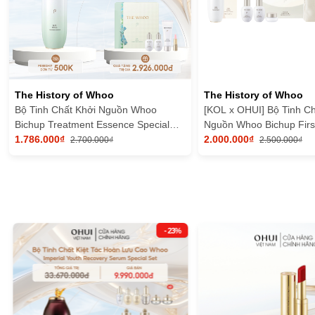
The History of Whoo
The History of Whoo
Bộ Tinh Chất Khởi Nguồn Whoo
[KOL x OHUI] Bộ Tinh Ch
Bichup Treatment Essence Special
Nguồn Whoo Bichup Firs
Set
1.786.000₫
Special Set
2.000.000₫
2.700.000₫
2.500.000₫
- 23%