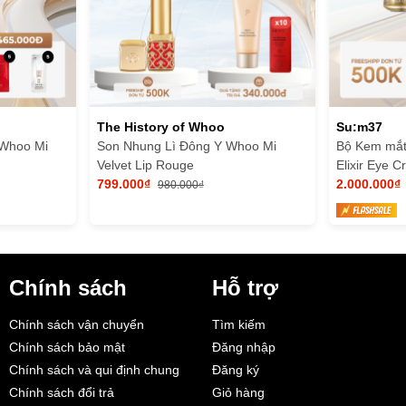
The History of Whoo
Su:m37
 Whoo Mi
Son Nhung Lì Đông Y Whoo Mi
Bộ Kem mắ
Velvet Lip Rouge
Elixir Eye 
799.000₫
2.000.000₫
980.000₫
Chính sách
Hỗ trợ
Chính sách vận chuyển
Tìm kiếm
Chính sách bảo mật
Đăng nhập
Chính sách và qui định chung
Đăng ký
Chính sách đổi trả
Giỏ hàng