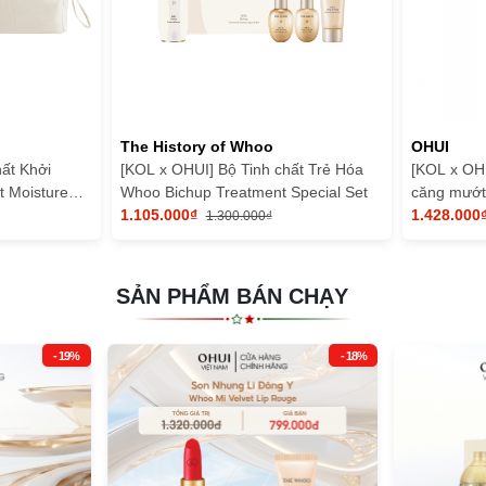
The History of Whoo
OHUI
ất Khởi
[KOL x OHUI] Bộ Tinh chất Trẻ Hóa
[KOL x OH
t Moisture
Whoo Bichup Treatment Special Set
căng mướt
1.105.000₫
Serum
1.428.000
1.300.000₫
SẢN PHẨM BÁN CHẠY
- 19%
- 18%