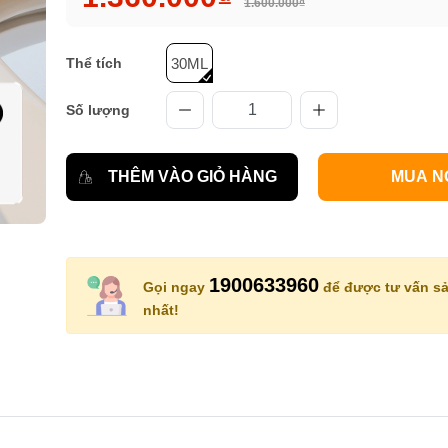
1.600.000₫
Thể tích
30ML
Số lượng
THÊM VÀO GIỎ HÀNG
MUA N
1900633960
Gọi ngay
để được tư vấn sả
nhất!