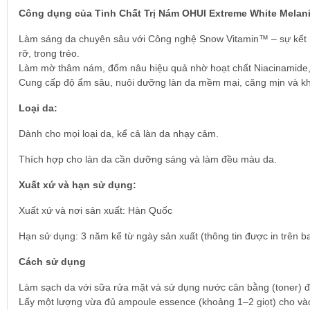
Công dụng của Tinh Chất Trị Nám OHUI Extreme White Melan
Làm sáng da chuyên sâu với Công nghệ Snow Vitamin™ – sự kết hợp 
rỡ, trong trẻo.
Làm mờ thâm nám, đốm nâu hiệu quả nhờ hoạt chất Niacinamide, 
Cung cấp độ ẩm sâu, nuôi dưỡng làn da mềm mại, căng mịn và kh
Loại da:
Dành cho mọi loại da, kể cả làn da nhạy cảm.
Thích hợp cho làn da cần dưỡng sáng và làm đều màu da.
Xuất xứ và hạn sử dụng:
Xuất xứ và nơi sản xuất: Hàn Quốc
Hạn sử dụng: 3 năm kể từ ngày sản xuất (thông tin được in trên ba
Cách sử dụng
Làm sạch da với sữa rửa mặt và sử dụng nước cân bằng (toner) đ
Lấy một lượng vừa đủ ampoule essence (khoảng 1–2 giọt) cho vào