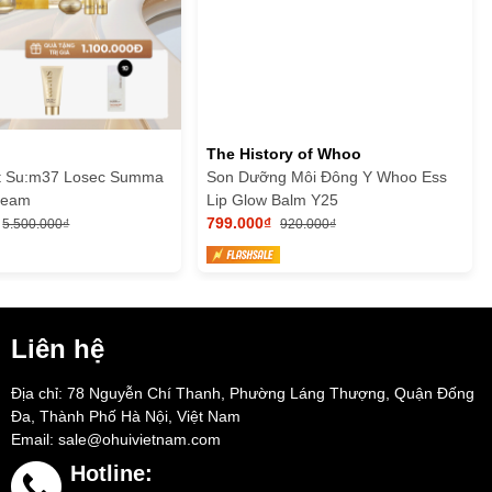
The History of Whoo
t Su:m37 Losec Summa
Son Dưỡng Môi Đông Y Whoo Ess
Cream
Lip Glow Balm Y25
799.000₫
5.500.000₫
920.000₫
Liên hệ
Địa chỉ: 78 Nguyễn Chí Thanh, Phường Láng Thượng, Quận Đống
Đa, Thành Phố Hà Nội, Việt Nam
Email:
sale@ohuivietnam.com
Hotline: