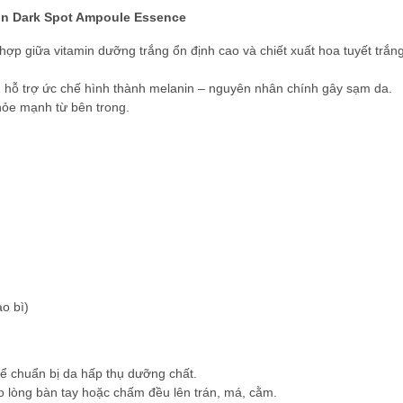
in Dark Spot Ampoule Essence
giữa vitamin dưỡng trắng ổn định cao và chiết xuất hoa tuyết trắng, 
hỗ trợ ức chế hình thành melanin – nguyên nhân chính gây sạm da.
ỏe mạnh từ bên trong.
o bì)
ể chuẩn bị da hấp thụ dưỡng chất.
 lòng bàn tay hoặc chấm đều lên trán, má, cằm.