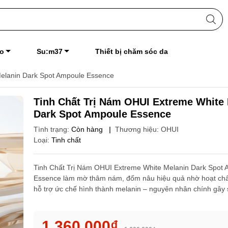
o
Su:m37
Thiết bị chăm sóc da
Melanin Dark Spot Ampoule Essence
Tinh Chất Trị Nám OHUI Extreme White
Dark Spot Ampoule Essence
Tình trạng:
Còn hàng
|
Thương hiệu:
OHUI
Loại:
Tinh chất
Tinh Chất Trị Nám OHUI Extreme White Melanin Dark Spot
Essence làm mờ thâm nám, đốm nâu hiệu quả nhờ hoạt chấ
hỗ trợ ức chế hình thành melanin – nguyên nhân chính gây
1.360.000₫