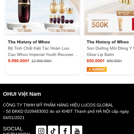
The History of Whoo
The History of Whoo
Bộ Tinh Chất Kiệt Tác Hoàn Lưu
Son Dưỡng Môi Đông Y
Cao Whoo Imperial Youth Recovery
Glow Lip Balm
Serum Special Set
9.990.000₫
650.000₫
12.900.000₫
800.000₫
OHUI Việt Nam
CÔNG TY TNHH MỸ PHẨM HÀNG HIỆU LUCOS GLOBAL
- Số ĐKKD 0109483002 do sở KHĐT Thành phố HÀ NỘI cấp ngày
04/01/2021
SOCIAL