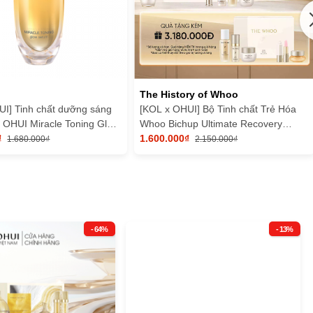
The History of Whoo
UI] Tinh chất dưỡng sáng
[KOL x OHUI] Bộ Tinh chất Trẻ Hóa
 OHUI Miracle Toning Glow
Whoo Bichup Ultimate Recovery
₫
Discovery Set
1.600.000₫
1.680.000₫
2.150.000₫
- 64%
- 13%