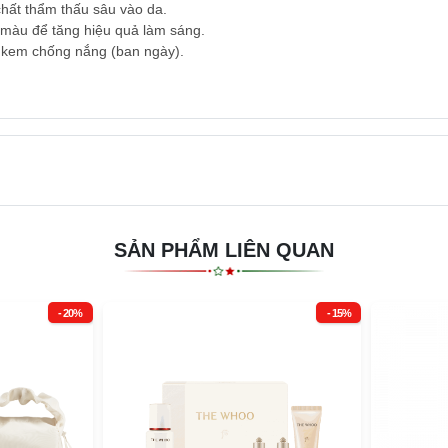
chất thẩm thấu sâu vào da.
màu để tăng hiệu quả làm sáng.
c kem chống nắng (ban ngày).
SẢN PHẨM LIÊN QUAN
- 20%
- 15%