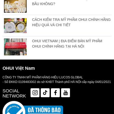
BẦU KHÔNG?
CÁCH KIỂM TRA MỸ PHẨM OHUI CHÍNH HÃNG
HIỆU QUẢ VÀ CHI TIẾT
OHUI VIETNAM | ĐỊA ĐIỂM BÁN MỸ PHẨM
OHUI CHÍNH HÃNG TẠI HÀ NỘI
OHUI Việt Nam
CÔNG TY TNHH MỸ PHẨM HÀNG HIỆU LUCOS GLOBAL
- Số ĐKKD 0109483002 do sở KHĐT Thành phố HÀ NỘI cấp ngày 04/01/2021
SOCIAL
NETWORK