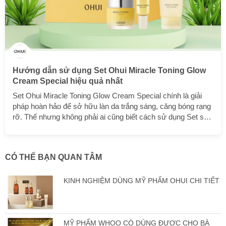
Hướng dẫn sử dụng Set Ohui Miracle Toning Glow
Cream Special hiệu quả nhất
Set Ohui Miracle Toning Glow Cream Special chính là giải
pháp hoàn hảo để sở hữu làn da trắng sáng, căng bóng rạng
rỡ. Thế nhưng không phải ai cũng biết cách sử dụng Set sản
phẩm này. Bài viết dưới đây sẽ hướng dẫn cực chi tiết cách
dẫn sử dụng Set Ohui Miracle Toning Glow Cream Special
hiệu quả nhất. Về dòng sản phẩm Set Ohui Miracle Toning
CÓ THỂ BẠN QUAN TÂM
Glow Cream Special Là dòng sản phẩm dưỡng da cao cấp
đến từ thương hiệu Ohui danh tiếng, Set Ohui Miracle Toning
Glow Cream Special hứa hẹn mang đến cho bạn giải...
KINH NGHIỆM DÙNG MỸ PHẨM OHUI CHI TIẾT
MỸ PHẨM WHOO CÓ DÙNG ĐƯỢC CHO BÀ