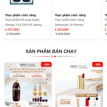
Thực phẩm chức năng
Thực phẩm chức năng
T
Thực phẩm bổ sung Super
Thực phẩm chức năng
T
Omega 3 Và DHA 95 Saeng
Jinhyosam Jin Renew
đ
2.337.500₫
4.320.000₫
2
Hwal Jeong Won
2.750.000₫
5.400.000₫
2
SẢN PHẨM BÁN CHẠY
- 23%
- 19%