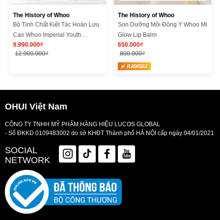
The History of Whoo
The History of Whoo
Bộ Tinh Chất Kiệt Tác Hoàn Lưu
Son Dưỡng Môi Đông Y Whoo Mi
Cao Whoo Imperial Youth
Glow Lip Balm
9.990.000₫
650.000₫
Recovery Serum Special Set
12.900.000₫
800.000₫
OHUI Việt Nam
CÔNG TY TNHH MỸ PHẨM HÀNG HIỆU LUCOS GLOBAL
- Số ĐKKD 0109483002 do sở KHĐT Thành phố HÀ NỘI cấp ngày 04/01/2021
SOCIAL
NETWORK