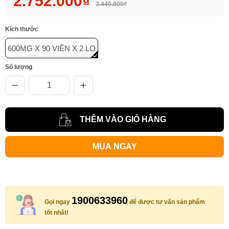
2.752.000₫
3.440.000₫
Kích thước
600MG X 90 VIÊN X 2 LỌ
Số lượng
THÊM VÀO GIỎ HÀNG
MUA NGAY
1900633960
Gọi ngay
để được tư vấn sản phẩm
tốt nhất!