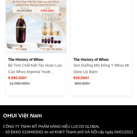
The History of Whoo
The History of Whoo
Bộ Tinh Chất Kiệt Tác Hoàn Lưu
Son Dưỡng Môi Đông Y Whoo Mi
Cao Whoo Imperial Youth
Glow Lip Balm
9.990.000₫
650.000₫
Recovery Serum Special Set
12.900.000₫
800.000₫
OHUI Việt Nam
CÔNG TY TNHH MỸ PHẨM HÀNG HIỆU LUCOS GLOBAL
- Số ĐKKD 0109483002 do sở KHĐT Thành phố HÀ NỘI cấp ngày 04/01/2021