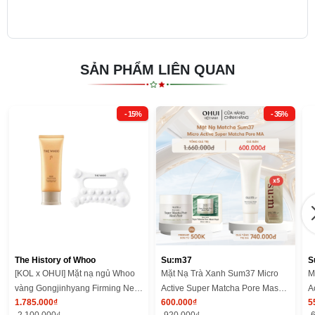
SẢN PHẨM LIÊN QUAN
- 15%
- 35%
The History of Whoo
Su:m37
S
[KOL x OHUI] Mặt nạ ngủ Whoo
Mặt Nạ Trà Xanh Sum37 Micro
M
vàng Gongjinhyang Firming Neck
Active Super Matcha Pore Mask
A
1.785.000₫
600.000₫
5
and Face Protein Repair Mask
Pack
M