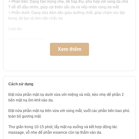
+ Phần trên: Dạng Gel mỏng nhẹ, dễ hấp thụ, phù hợp với vùng da chữ
T dễ đổ dầu nhờn, giúp cải thiện sắc da và nếp nhăn vùng da mắt.
+ Phần dưới: Dạng sữa đậm đặc giàu dưỡng chất, giúp chăm sóc tập
trung, tái tạo và làm săn chắc da.
Loại da:
Dành cho mọi loại da
Xem thêm
Bộ sản phẩm bao gồm
1. OHUI The First Geniture Ampoule Mask: Măt nạ chứa thành phần
vàng 24K cung cấp dưỡng chất giúp da căng tràn, tươi trẻ hơn.
Thể tích thực: 6 miếng x 1 hộp (240 ml x 1 hộp)
2. OHUI The First Geniture Ampoule Mask: Măt nạ chứa thành phần
Cách sử dụng
vàng 24K cung cấp dưỡng chất giúp da căng tràn, tươi trẻ hơn.
Đặt nửa phần mặt nạ dưới vừa với miệng và mũi, kéo nhẹ để phần 2
Thể tích thực: 1 miếng x 4 cái (40 ml x 4 cái)
bên mặt nạ ôm khít vào da.
Xuất xứ và hạn sử dụng:
Đặt nửa phần mặt nạ trên vừa với vùng mắt, vuốt các phần bên bao phủ
toàn bộ gương mặt.
Xuất xứ và nơi sản xuất: Hàn Quốc
Thư giãn trong 10-15 phút, lấy mặt nạ xuống và kết hợp động tác
Hạn sử dụng: 3 năm kể từ ngày sản xuất (thông tin được in trên bao bì)
massage, vỗ nhẹ để phần essence còn lại thẩm vào da.