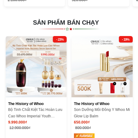
2.100.000₫
920.000₫
SẢN PHẨM BÁN CHẠY
- 23%
- 19%
The History of Whoo
The History of Whoo
Bộ Tinh Chất Kiệt Tác Hoàn Lưu
Son Dưỡng Môi Đông Y Whoo Mi
Cao Whoo Imperial Youth
Glow Lip Balm
9.990.000₫
650.000₫
Recovery Serum Special Set
12.900.000₫
800.000₫