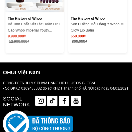
The History of Whoo
The History of Whoo
Bộ Tinh Chất Kiệt Tác Hoàn Lưu
Son Dưỡng Môi Đông Y Whoo Mi
Cao Whoo Imperial Youth
Glow Lip Balm
9.990.000₫
650.000₫
Recovery Serum Special Set
12.900.000₫
800.000₫
OHUI Việt Nam
CÔNG TY TNHH MỸ PHẨM HÀNG HIỆU LUCOS GLOBAL
- Số ĐKKD 0109483002 do sở KHĐT Thành phố HÀ NỘI cấp ngày 04/01/2021
SOCIAL
NETWORK