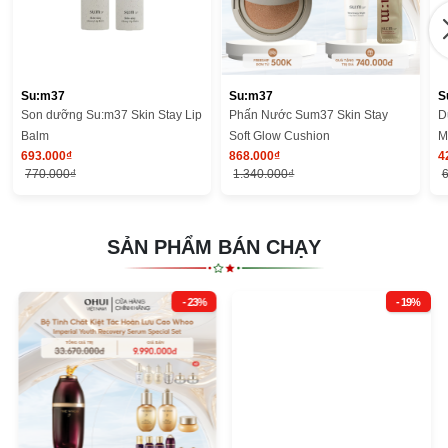
Su:m37
Su:m37
S
Son dưỡng Su:m37 Skin Stay Lip
Phấn Nước Sum37 Skin Stay
D
Balm
Soft Glow Cushion
M
693.000₫
868.000₫
4
770.000₫
1.340.000₫
SẢN PHẨM BÁN CHẠY
- 23%
- 19%