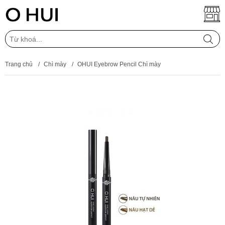
Trang chủ
/
Chì mày
/
OHUI Eyebrow Pencil Chì mày