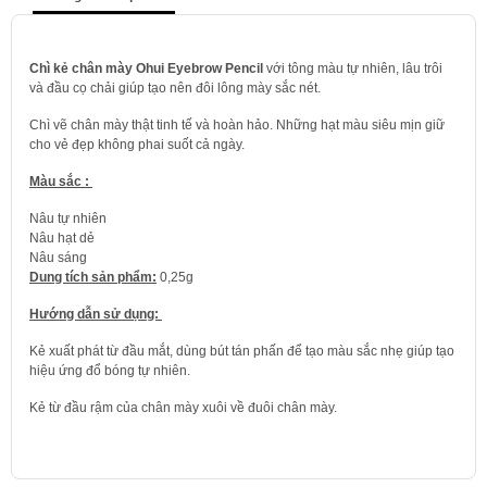
Chì kẻ chân mày Ohui Eyebrow Pencil
với tông màu tự nhiên, lâu trôi
và đầu cọ chải giúp tạo nên đôi lông mày sắc nét.
Chì vẽ chân mày thật tinh tế và hoàn hảo. Những hạt màu siêu mịn giữ
cho vẻ đẹp không phai suốt cả ngày.
Màu sắc :
Nâu tự nhiên
Nâu hạt dẻ
Nâu sáng
Dung tích sản phẩm:
0,25g
Hướng dẫn sử dụng:
Kẻ xuất phát từ đầu mắt, dùng bút tán phấn để tạo màu sắc nhẹ giúp tạo
hiệu ứng đổ bóng tự nhiên.
Kẻ từ đầu rậm của chân mày xuôi về đuôi chân mày.