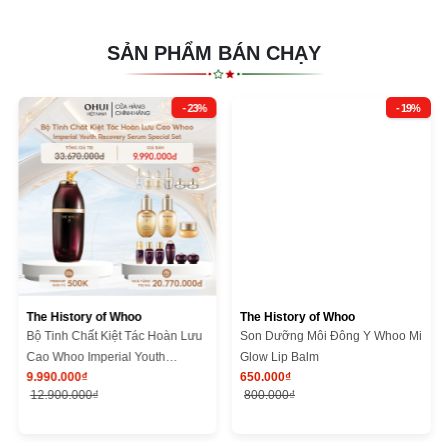
SẢN PHẨM BÁN CHẠY
- 23%
- 19%
The History of Whoo
The History of Whoo
Bộ Tinh Chất Kiệt Tác Hoàn Lưu
Son Dưỡng Môi Đông Y Whoo Mi
Cao Whoo Imperial Youth
Glow Lip Balm
9.990.000₫
650.000₫
Recovery Serum Special Set
12.900.000₫
800.000₫