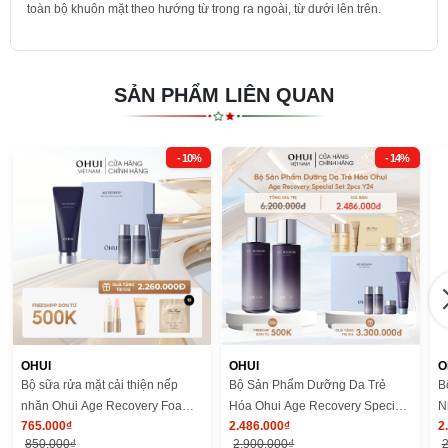
toàn bộ khuôn mặt theo hướng từ trong ra ngoài, từ dưới lên trên.
SẢN PHẨM LIÊN QUAN
- 10%
- 14%
OHUI
OHUI
O
Bộ sữa rửa mặt cải thiện nếp
Bộ Sản Phẩm Dưỡng Da Trẻ
B
nhăn Ohui Age Recovery Foam
Hóa Ohui Age Recovery Special
N
765.000₫
2.486.000₫
2
Cleanser
Set 2pcs Y24
S
850.000₫
2.900.000₫
2