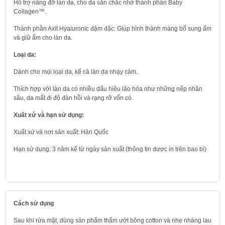
Hỗ trợ nâng đỡ làn da, cho da săn chắc nhờ thành phần Baby
Collagen™.
Thành phần Axit Hyaluronic đậm đặc: Giúp hình thành màng bổ sung ẩm
và giữ ẩm cho làn da.
Loại da:
Dành cho mọi loại da, kể cả làn da nhạy cảm.
Thích hợp với làn da có nhiều dấu hiệu lão hóa như những nếp nhăn
sâu, da mất đi độ đàn hồi và rạng rỡ vốn có.
Xuất xứ và hạn sử dụng:
Xuất xứ và nơi sản xuất: Hàn Quốc
Hạn sử dụng: 3 năm kể từ ngày sản xuất (thông tin được in trên bao bì)
Cách sử dụng
Sau khi rửa mặt, dùng sản phẩm thấm ướt bông cotton và nhẹ nhàng lau