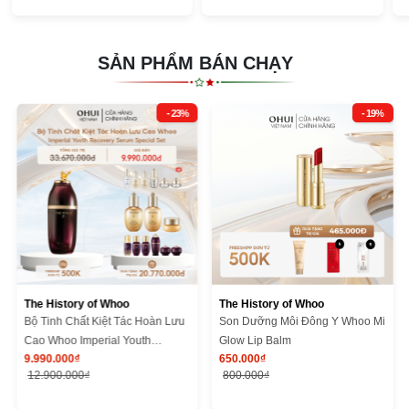
SẢN PHẨM BÁN CHẠY
- 23%
- 19%
The History of Whoo
The History of Whoo
Bộ Tinh Chất Kiệt Tác Hoàn Lưu
Son Dưỡng Môi Đông Y Whoo Mi
Cao Whoo Imperial Youth
Glow Lip Balm
9.990.000₫
650.000₫
Recovery Serum Special Set
12.900.000₫
800.000₫