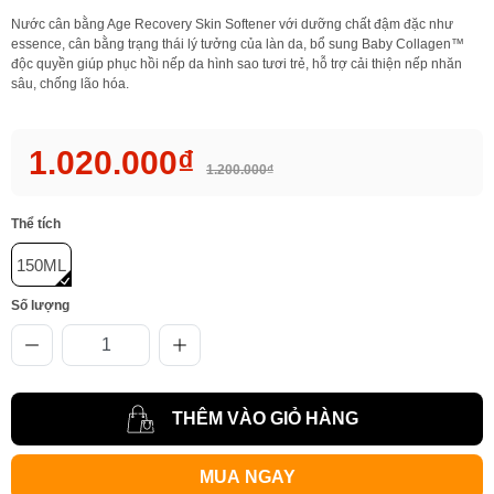
Nước cân bằng Age Recovery Skin Softener với dưỡng chất đậm đặc như
essence, cân bằng trạng thái lý tưởng của làn da, bổ sung Baby Collagen™
độc quyền giúp phục hồi nếp da hình sao tươi trẻ, hỗ trợ cải thiện nếp nhăn
sâu, chống lão hóa.
1.020.000₫
1.200.000₫
Thể tích
150ML
Số lượng
THÊM VÀO GIỎ HÀNG
MUA NGAY