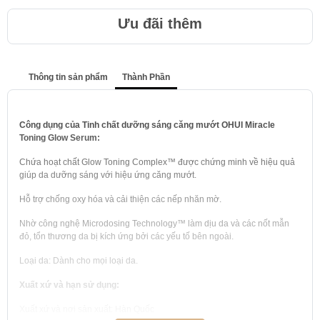
Ưu đãi thêm
Thông tin sản phẩm
Thành Phần
Công dụng của Tinh chất dưỡng sáng căng mướt OHUI Miracle
Toning Glow Serum:
Chứa hoạt chất Glow Toning Complex™ được chứng minh về hiệu quả
giúp da dưỡng sáng với hiệu ứng căng mướt.
Hỗ trợ chống oxy hóa và cải thiện các nếp nhăn mờ.
Nhờ công nghệ Microdosing Technology™ làm dịu da và các nốt mẫn
đỏ, tổn thương da bị kích ứng bởi các yếu tố bên ngoài.
Loại da: Dành cho mọi loại da.
Xuất xứ và hạn sử dụng:
Xuất xứ và nơi sản xuất: Hàn Quốc