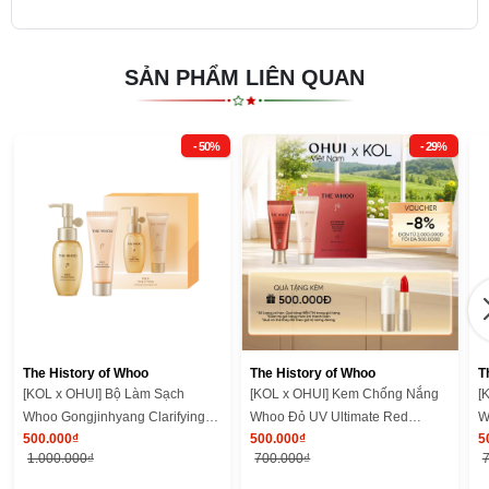
SẢN PHẨM LIÊN QUAN
- 50%
- 29%
The History of Whoo
The History of Whoo
T
[KOL x OHUI] Bộ Làm Sạch
[KOL x OHUI] Kem Chống Nắng
[
Whoo Gongjinhyang Clarifying
Whoo Đỏ UV Ultimate Red
W
500.000₫
500.000₫
5
Cleansing Duo Kit
Vitamin Sunscreen SE 25ml
V
1.000.000₫
700.000₫