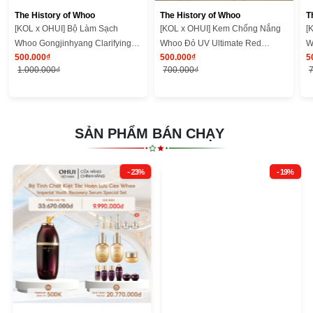
The History of Whoo
The History of Whoo
T
[KOL x OHUI] Bộ Làm Sạch
[KOL x OHUI] Kem Chống Nắng
[
Whoo Gongjinhyang Clarifying
Whoo Đỏ UV Ultimate Red
W
500.000₫
500.000₫
5
Cleansing Duo Kit
Vitamin Sunscreen SE 25ml
V
1.000.000₫
700.000₫
SẢN PHẨM BÁN CHẠY
- 23%
- 19%