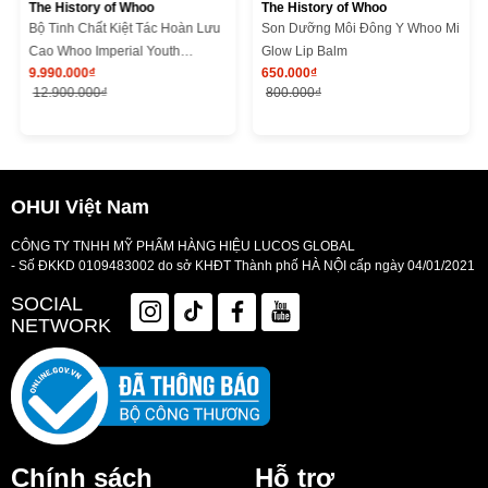
The History of Whoo
The History of Whoo
Bộ Tinh Chất Kiệt Tác Hoàn Lưu
Son Dưỡng Môi Đông Y Whoo Mi
Cao Whoo Imperial Youth
Glow Lip Balm
9.990.000₫
650.000₫
Recovery Serum Special Set
12.900.000₫
800.000₫
OHUI Việt Nam
CÔNG TY TNHH MỸ PHẨM HÀNG HIỆU LUCOS GLOBAL
- Số ĐKKD 0109483002 do sở KHĐT Thành phố HÀ NỘI cấp ngày 04/01/2021
SOCIAL
NETWORK
Chính sách
Hỗ trợ