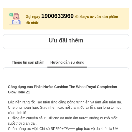
1900633960
Gọi ngay
để được tư vấn sản phẩm
tốt nhất!
Ưu đãi thêm
Thông tin sản phẩm
Hướng dẫn sử dụng
Công dụng của Phấn Nước Cushion The Whoo Royal Complexion
Glow Tone 21
Lớp nền rạng rỡ: Tạo hiệu ứng căng bóng tự nhiên và làm đều màu da.
Che phủ hoàn hảo: Giấu nhẹm các nốt thâm, đỏ và lỗ chân lông to một
cách tinh tế.
Dưỡng ẩm chuyên sâu: Giữ cho da luôn ẩm mượt, không bị khô mốc
suốt thời gian dài.
Chắn nắng ưu việt: Chỉ số SPF50+/PA+++ giúp bảo vệ da khỏi tia UV