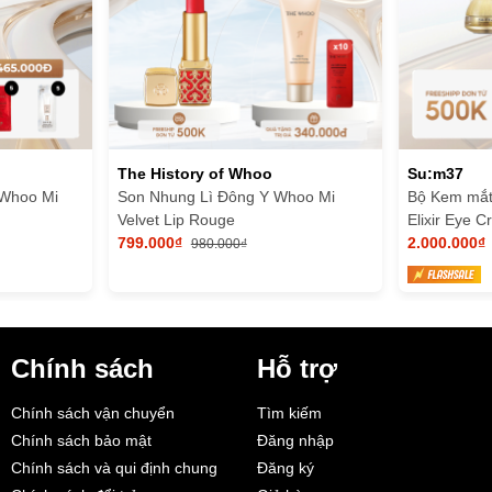
The History of Whoo
Su:m37
 Whoo Mi
Son Nhung Lì Đông Y Whoo Mi
Bộ Kem mắ
Velvet Lip Rouge
Elixir Eye 
799.000₫
2.000.000₫
980.000₫
Chính sách
Hỗ trợ
Chính sách vận chuyển
Tìm kiếm
Chính sách bảo mật
Đăng nhập
Chính sách và qui định chung
Đăng ký