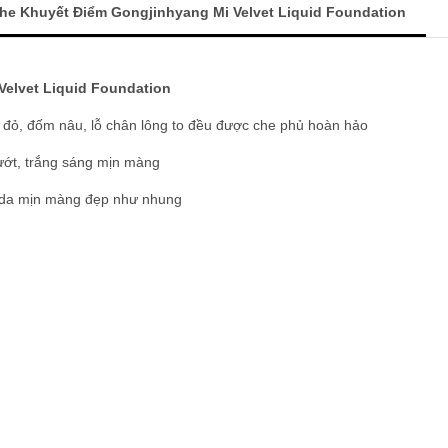
e Khuyết Điểm Gongjinhyang Mi Velvet Liquid Foundation
elvet Liquid Foundation
t đỏ, đốm nâu, lỗ chân lông to đều được che phủ hoàn hảo
ướt, trắng sáng mịn màng
p da mịn màng đẹp như nhung