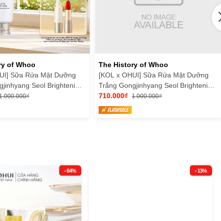
ry of Whoo
The History of Whoo
UI] Sữa Rửa Mặt Dưỡng
[KOL x OHUI] Sữa Rửa Mặt Dưỡng
jinhyang Seol Brightening
Trắng Gongjinhyang Seol Brightening
 Foam
Cleansing Foam
710.000₫
1.000.000₫
1.000.000₫
- 64%
- 13%