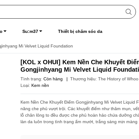
o
Su:m37
Thiết bị chăm sóc da
nhyang Mi Velvet Liquid Foundation
[KOL x OHUI] Kem Nền Che Khuyết Điể
Gongjinhyang Mi Velvet Liquid Foundat
Tình trạng:
Còn hàng
|
Thương hiệu:
The History of Whoo
Loại:
Kem nền
Kem Nền Che Khuyết Điểm Gongjinhyang Mi Velvet Liquid F
năng che phủ vượt trội. Các khuyết điểm như thâm mụn, vế
lỗ chân lông to đều được che phủ hoàn hảo chứa dưỡng chấ
làn da luôn trong tình trạng ẩm mướt, trắng sáng mịn màng