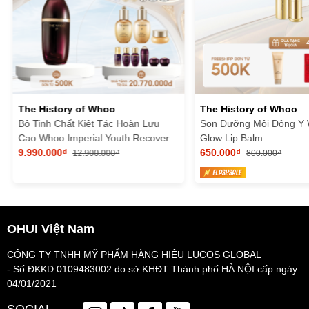
The History of Whoo
The History of Whoo
Bộ Tinh Chất Kiệt Tác Hoàn Lưu
Son Dưỡng Môi Đông Y
Cao Whoo Imperial Youth Recovery
Glow Lip Balm
Serum Special Set
9.990.000₫
650.000₫
12.900.000₫
800.000₫
OHUI Việt Nam
CÔNG TY TNHH MỸ PHẨM HÀNG HIỆU LUCOS GLOBAL
- Số ĐKKD 0109483002 do sở KHĐT Thành phố HÀ NỘI cấp ngày
04/01/2021
SOCIAL