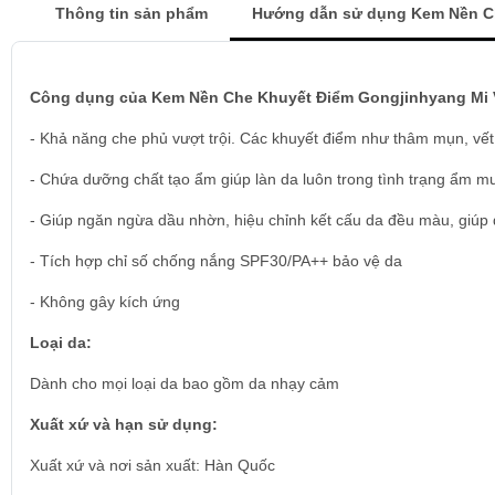
Thông tin sản phẩm
Hướng dẫn sử dụng Kem Nền Ch
Công dụng của Kem Nền Che Khuyết Điểm Gongjinhyang Mi V
- Khả năng che phủ vượt trội. Các khuyết điểm như thâm mụn, vế
- Chứa dưỡng chất tạo ẩm giúp làn da luôn trong tình trạng ẩm m
- Giúp ngăn ngừa dầu nhờn, hiệu chỉnh kết cấu da đều màu, giú
- Tích hợp chỉ số chống nắng SPF30/PA++ bảo vệ da
- Không gây kích ứng
Loại da:
Dành cho mọi loại da bao gồm da nhạy cảm
Xuất xứ và hạn sử dụng:
Xuất xứ và nơi sản xuất: Hàn Quốc