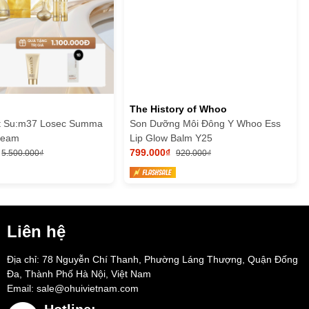
The History of Whoo
t Su:m37 Losec Summa
Son Dưỡng Môi Đông Y Whoo Ess
Cream
Lip Glow Balm Y25
799.000₫
5.500.000₫
920.000₫
Liên hệ
Địa chỉ: 78 Nguyễn Chí Thanh, Phường Láng Thượng, Quận Đống
Đa, Thành Phố Hà Nội, Việt Nam
Email:
sale@ohuivietnam.com