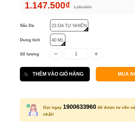
1.147.500₫
1.350.000₫
Sắc Da
23 DA TỰ NHIÊN
Dung tích
40 ML
Số lượng
THÊM VÀO GIỎ HÀNG
MUA N
1900633960
Gọi ngay
để được tư vấn sả
nhất!