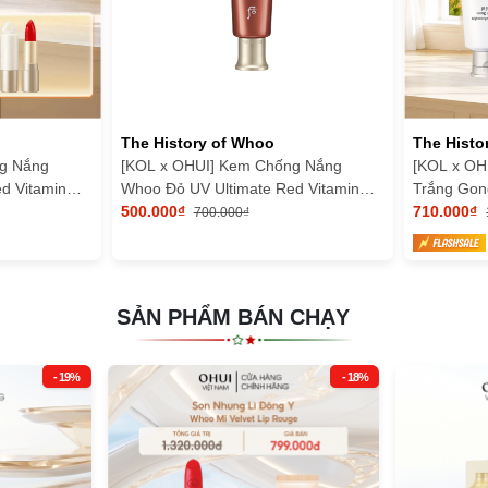
The History of Whoo
The Histo
g Nắng
[KOL x OHUI] Kem Chống Nắng
[KOL x OH
d Vitamin
Whoo Đỏ UV Ultimate Red Vitamin
Trắng Gong
Sunscreen SE 25ml
500.000₫
Cleansing
710.000₫
700.000₫
SẢN PHẨM BÁN CHẠY
- 19%
- 18%