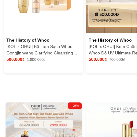
The History of Whoo
The History of Whoo
[KOL x OHUI] Bộ Làm Sạch Whoo
[KOL x OHUI] Kem Chốn
Gongjinhyang Clarifying Cleansing
Whoo Đỏ UV Ultimate Re
Duo Kit
500.000₫
Sunscreen SE 25ml
500.000₫
1.000.000₫
700.000₫
- 23%