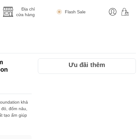
Địa chỉ
Flash Sale
cửa hàng
m
Ưu đãi thêm
ion
oundation khả
t đỏ, đốm nâu,
t tạo ẩm giúp