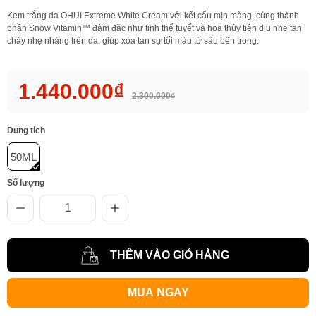
Kem trắng da OHUI Extreme White Cream với kết cấu mịn màng, cùng thành
phần Snow Vitamin™ đậm đặc như tinh thể tuyết và hoa thủy tiên dịu nhẹ tan
chảy nhẹ nhàng trên da, giúp xóa tan sự tối màu từ sâu bên trong.
1.440.000₫
2.300.000₫
Dung tích
50ML
Số lượng
THÊM VÀO GIỎ HÀNG
MUA NGAY