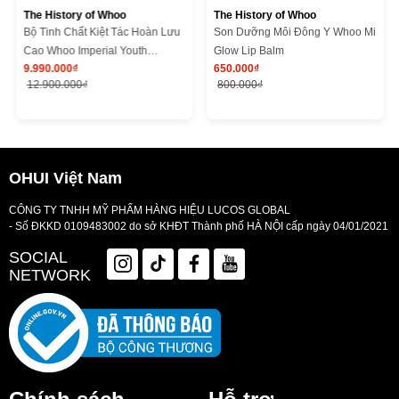
The History of Whoo
The History of Whoo
Bộ Tinh Chất Kiệt Tác Hoàn Lưu
Son Dưỡng Môi Đông Y Whoo Mi
Cao Whoo Imperial Youth
Glow Lip Balm
9.990.000₫
650.000₫
Recovery Serum Special Set
12.900.000₫
800.000₫
OHUI Việt Nam
CÔNG TY TNHH MỸ PHẨM HÀNG HIỆU LUCOS GLOBAL
- Số ĐKKD 0109483002 do sở KHĐT Thành phố HÀ NỘI cấp ngày 04/01/2021
SOCIAL
NETWORK