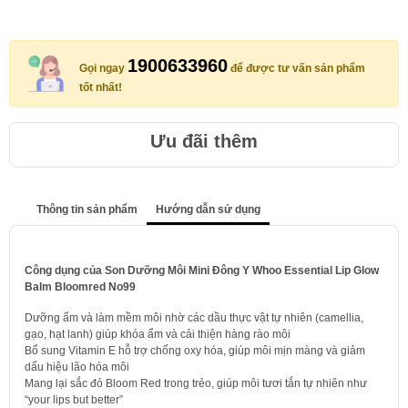
1900633960
Gọi ngay
để được tư vấn sản phẩm
tốt nhất!
Ưu đãi thêm
Thông tin sản phẩm
Hướng dẫn sử dụng
Công dụng của Son Dưỡng Môi Mini Đông Y Whoo Essential Lip Glow
Balm Bloomred No99
Dưỡng ẩm và làm mềm môi nhờ các dầu thực vật tự nhiên (camellia,
gạo, hạt lanh) giúp khóa ẩm và cải thiện hàng rào môi
Bổ sung Vitamin E hỗ trợ chống oxy hóa, giúp môi mịn màng và giảm
dấu hiệu lão hóa môi
Mang lại sắc đỏ Bloom Red trong trẻo, giúp môi tươi tắn tự nhiên như
“your lips but better”