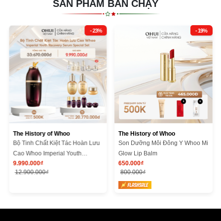
SẢN PHẨM BÁN CHẠY
- 23%
- 19%
The History of Whoo
The History of Whoo
Bộ Tinh Chất Kiệt Tác Hoàn Lưu
Son Dưỡng Môi Đông Y Whoo Mi
Cao Whoo Imperial Youth
Glow Lip Balm
9.990.000₫
650.000₫
Recovery Serum Special Set
12.900.000₫
800.000₫