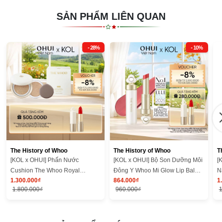
SẢN PHẨM LIÊN QUAN
- 28%
- 10%
The History of Whoo
The History of Whoo
T
[KOL x OHUI] Phấn Nước
[KOL x OHUI] Bộ Son Dưỡng Môi
[
Cushion The Whoo Royal
Đông Y Whoo Mi Glow Lip Balm
N
1.300.000₫
864.000₫
1
Complexion Glow
Set Bloom Red
B
1.800.000₫
960.000₫
1