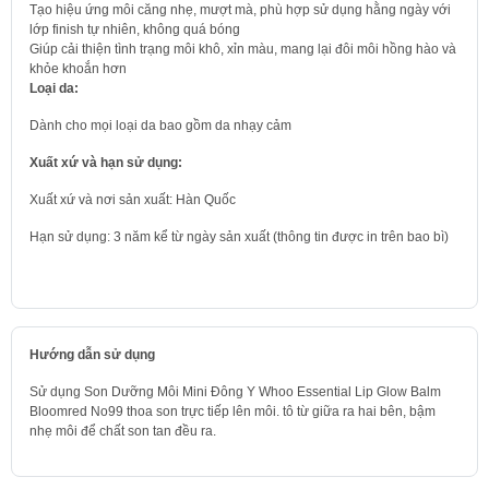
Tạo hiệu ứng môi căng nhẹ, mượt mà, phù hợp sử dụng hằng ngày với
lớp finish tự nhiên, không quá bóng
Giúp cải thiện tình trạng môi khô, xỉn màu, mang lại đôi môi hồng hào và
khỏe khoắn hơn
Loại da:
Dành cho mọi loại da bao gồm da nhạy cảm
Xuất xứ và hạn sử dụng:
Xuất xứ và nơi sản xuất: Hàn Quốc
Hạn sử dụng: 3 năm kể từ ngày sản xuất (thông tin được in trên bao bì)
Hướng dẫn sử dụng
Sử dụng Son Dưỡng Môi Mini Đông Y Whoo Essential Lip Glow Balm
Bloomred No99
thoa son trực tiếp lên môi. tô từ giữa ra hai bên, bậm
nhẹ môi để chất son tan đều ra.