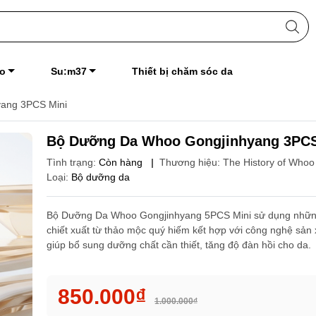
o
Su:m37
Thiết bị chăm sóc da
ang 3PCS Mini
Bộ Dưỡng Da Whoo Gongjinhyang 3PCS
Tình trạng:
Còn hàng
|
Thương hiệu:
The History of Whoo
Loại:
Bộ dưỡng da
Bộ Dưỡng Da Whoo Gongjinhyang 5PCS Mini sử dụng nhữn
chiết xuất từ thảo mộc quý hiếm kết hợp với công nghệ sản 
giúp bổ sung dưỡng chất cần thiết, tăng độ đàn hồi cho da.
850.000₫
1.000.000₫