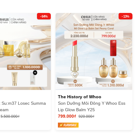
- 64%
- 13%
The History of Whoo
t Su:m37 Losec Summa
Son Dưỡng Môi Đông Y Whoo Ess
Cream
Lip Glow Balm Y25
799.000₫
5.500.000₫
920.000₫