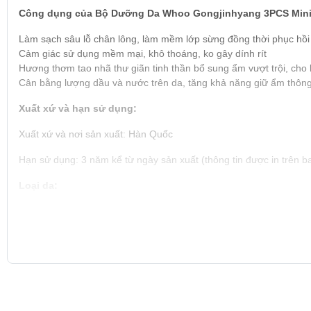
Công dụng của Bộ Dưỡng Da Whoo Gongjinhyang 3PCS Min
Làm sạch sâu lỗ chân lông, làm mềm lớp sừng đồng thời phục hồi
Cảm giác sử dụng mềm mại, khô thoáng, ko gây dính rít
Hương thơm tao nhã thư giãn tinh thần bổ sung ẩm vượt trội, cho
Cân bằng lượng dầu và nước trên da, tăng khả năng giữ ẩm thông
Xuất xứ và hạn sử dụng:
Xuất xứ và nơi sản xuất: Hàn Quốc
Hạn sử dụng: 3 năm kể từ ngày sản xuất (thông tin được in trên ba
Loại da:
Dành cho mọi loại da bao gồm da nhạy cảm
Bộ sản phẩm bao gồm
Nước hoa hồng Đông Y dưỡng da giúp cân bằng độ ẩm Whoo In Ya
Sữa dưỡng Đông Y giàu dưỡng chất giúp da bóng mượt đầy sức s