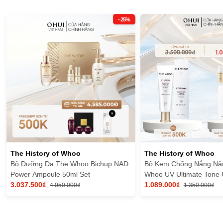
Kem dưỡng chuyên sâu vùng da quanh mắt, ngăn ngừa nếp nhăn 
Hướng dẫn sử dụng
- 25%
Sử dụng bộ sản phẩm hàng ngày vào buổi sáng và tối để các dưỡ
Sử dụng bộ dưỡng
Whoo
theo thứ tự để da hấp thụ dưỡng chất 
Ban ngày: Sữa rửa mặt - Nước hoa hồng - tinh chất - sữa dưỡng
Buổi tối: Sữa rửa mặt - Nước hoa hồng - tinh chất - mặt nạ ngủ -
The History of Whoo
The History of Whoo
Bộ Dưỡng Da The Whoo Bichup NAD
Bộ Kem Chống Nắng Nâ
Power Ampoule 50ml Set
Whoo UV Ultimate Tone
3.037.500₫
1.089.000₫
4.050.000₫
1.350.000₫