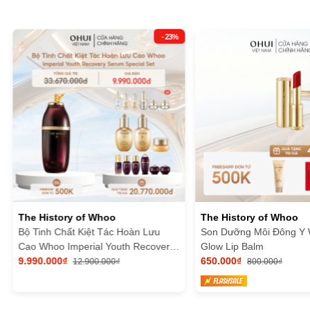
- 23%
The History of Whoo
The History of Whoo
Bộ Tinh Chất Kiệt Tác Hoàn Lưu
Son Dưỡng Môi Đông Y
Cao Whoo Imperial Youth Recovery
Glow Lip Balm
Serum Special Set
9.990.000₫
650.000₫
12.900.000₫
800.000₫