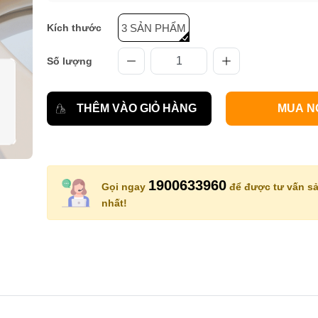
Kích thước
3 SẢN PHẨM
Số lượng
THÊM VÀO GIỎ HÀNG
MUA N
1900633960
Gọi ngay
để được tư vấn sả
nhất!