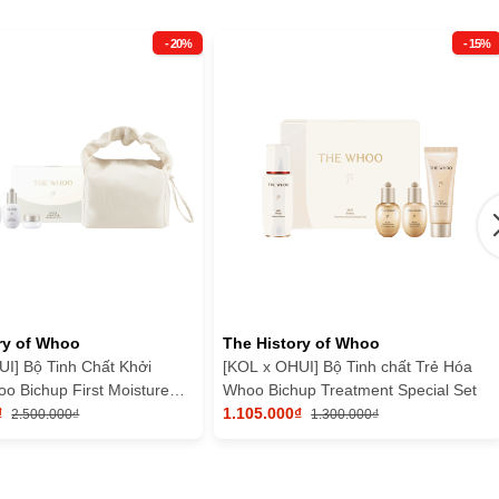
- 20%
- 15%
ry of Whoo
The History of Whoo
I] Bộ Tinh Chất Khởi
[KOL x OHUI] Bộ Tinh chất Trẻ Hóa
o Bichup First Moisture
Whoo Bichup Treatment Special Set
t
₫
1.105.000₫
2.500.000₫
1.300.000₫