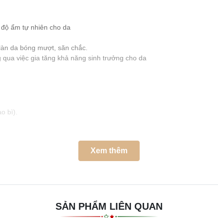
i
 độ ẩm tự nhiên cho da
 làn da bóng mượt, săn chắc.
 qua việc gia tăng khả năng sinh trưởng cho da
o bì).
Xem thêm
ng Balancer (chai 20ml)
ống Whoo In Yang Lotion (chai 20ml)
SẢN PHẨM LIÊN QUAN