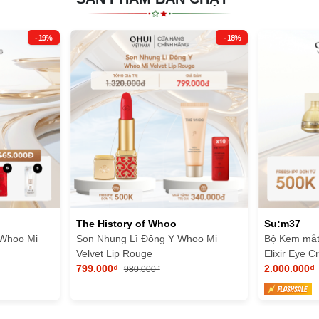
- 19%
- 18%
The History of Whoo
Su:m37
 Whoo Mi
Son Nhung Lì Đông Y Whoo Mi
Bộ Kem mắ
Velvet Lip Rouge
Elixir Eye 
799.000₫
2.000.000₫
980.000₫