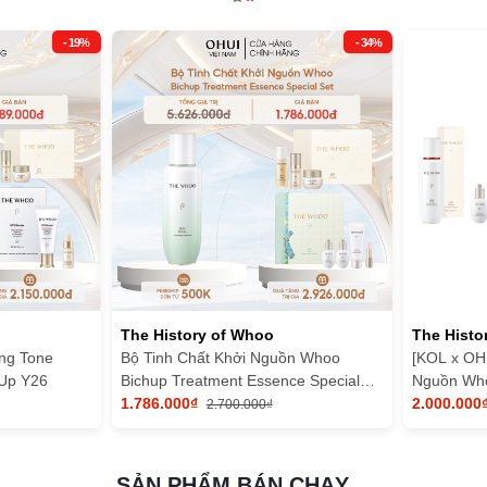
cho mắt Whoo Qi & Jin Eye Cream (hộp 4ml)
- 19%
- 34%
ng chất nuôi dưỡng da, mang lại hiệu quả nhanh chóng.
tốt hơn:
 kem mắt - sữa dưỡng.
The History of Whoo
The Histo
ng Tone
Bộ Tinh Chất Khởi Nguồn Whoo
[KOL x OHU
 Up Y26
Bichup Treatment Essence Special
Nguồn Who
Set
1.786.000₫
Special Se
2.000.000
2.700.000₫
SẢN PHẨM BÁN CHẠY