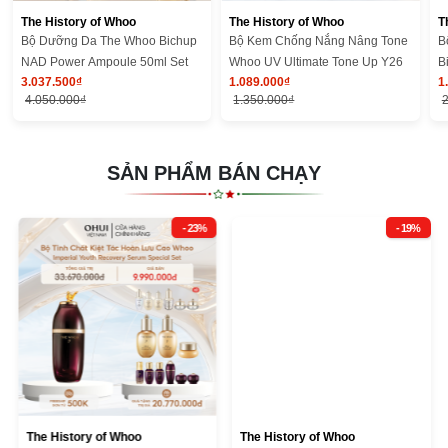
The History of Whoo
The History of Whoo
T
Bộ Dưỡng Da The Whoo Bichup
Bộ Kem Chống Nắng Nâng Tone
B
NAD Power Ampoule 50ml Set
Whoo UV Ultimate Tone Up Y26
B
3.037.500₫
1.089.000₫
1
S
4.050.000₫
1.350.000₫
2
SẢN PHẨM BÁN CHẠY
- 23%
- 19%
The History of Whoo
The History of Whoo