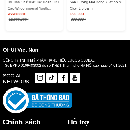
Bộ Tinh Chất Kiệt Tác Hoàn Lưu
Son Dưỡng Môi Đông Y Whoo Mi
Cao Whoo Imperial Youth
Glow Lip Balm
9.990.000₫
650.000₫
Recovery Serum Special Set
12.900.000₫
800.000₫
OHUI Việt Nam
CÔNG TY TNHH MỸ PHẨM HÀNG HIỆU LUCOS GLOBAL
- Số ĐKKD 0109483002 do sở KHĐT Thành phố HÀ NỘI cấp ngày 04/01/2021
SOCIAL
NETWORK
Chính sách
Hỗ trợ