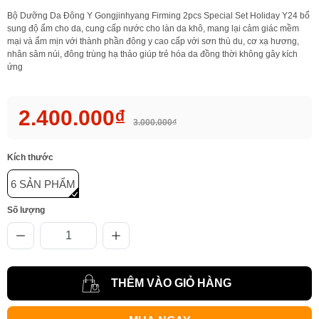
Bộ Dưỡng Da Đông Y Gongjinhyang Firming 2pcs Special Set Holiday Y24 bổ
sung độ ẩm cho da, cung cấp nước cho làn da khô, mang lại cảm giác mềm
mại và ẩm mịn với thành phần đông y cao cấp với sơn thù du, cơ xạ hương,
nhân sâm núi, đông trùng hạ thảo giúp trẻ hóa da đồng thời không gây kích
ứng
2.400.000₫
3.000.000₫
Kích thước
6 SẢN PHẨM
Số lượng
THÊM VÀO GIỎ HÀNG