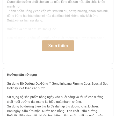
Cung cấp dưỡng chất cho làn da giúp tăng độ đàn hồi, săn chắc khỏe
mạnh hơn.
Thành phần đông y cao cấp với sơn thù du, cơ xạ hương, nhân sâm núi,
đông trùng hạ thảo giúp trẻ hóa da đồng thời không gây kích ứng
Xuất xứ và hạn sử dụng:
Xuất xứ và nơi sản xuất: Hàn Quốc
Hạn sử dụng: 3 năm kể từ ngày sản xuất (thông tin được in trên bao bì).
Xem thêm
Loại da:
Dành cho mọi loại da bao gồm da nhạy cảm
Bộ sản phẩm bao gồm
1. The history of Whoo Gongjinhyang Firming Balancing Toner: Nước
Hướng dẫn sử dụng
cân bằng bổ sung ẩm, cung cấp nước cho làn da khô, mang lại cảm giác
mềm mại và ẩm mịn. Thể tích thực: 150 ml
Sử dụng Bộ Dưỡng Da Đông Y Gongjinhyang Firming 2pcs Special Set
Holiday Y24 theo các bước
2. The history of Whoo Gongjinhyang Firming Balancing Emulsion: Sữa
dưỡng ẩm da cô đặc giúp cung cấp các dưỡng chất cho làn da.
Sử dụng bộ sản phẩm hàng ngày vào buổi sáng và tối để các dưỡng
Thể tích thực: 110 ml
chất nuôi dưỡng da, mang lại hiệu quả nhanh chóng.
Sử dụng bộ dưỡng theo thứ tự để da hấp thụ dưỡng chất tốt hơn:
3. The history of Whoo Gongjinhyang Firming Cream: Kem dưỡng chăm
Ban ngày: Sữa rửa mặt - Nước hoa hồng - tinh chất - sữa dưỡng
sóc da giàu dưỡng chất mang lại độ đàn hồi cho làn da.
Buổi tối: Sữa rửa mặt - Nước hoa hồng - tinh chất - mặt nạ ngủ - sữa