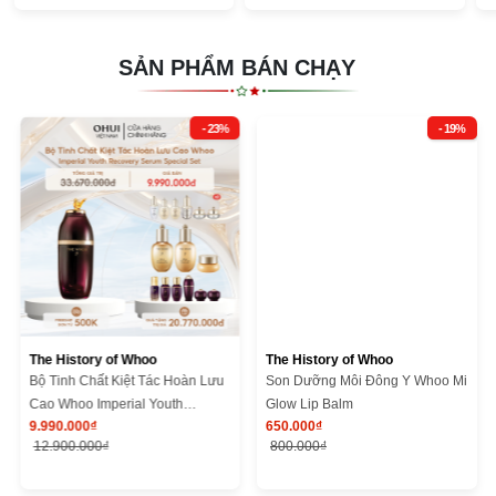
SẢN PHẨM BÁN CHẠY
- 23%
- 19%
The History of Whoo
The History of Whoo
Bộ Tinh Chất Kiệt Tác Hoàn Lưu
Son Dưỡng Môi Đông Y Whoo Mi
Cao Whoo Imperial Youth
Glow Lip Balm
9.990.000₫
650.000₫
Recovery Serum Special Set
12.900.000₫
800.000₫